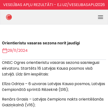
VESELĪBAS APĻU REZULTĀTI - EJ.UZ/VESELIBASAPLI2026
Orientieristu vasaras sezona norit jaudīgi
29/11/2024
ONSC Ogres orientieristu vasaras sezona sasniegusi
ekvatoru. Startēts 16 Latvijas Kausa posmos visā
Latvijā. Līdz šim iespētais:
Elīza Odriņa – 6 uzvaras Latvijas Kausa posmos, Latvijas
čempionātā sprintā Rēzeknē (S16);
Renārs Grasis – Latvijas čempions nakts orientēšanās
Gaiziņkalnā (V16);