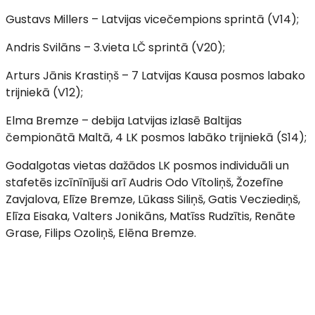
Gustavs Millers – Latvijas vicečempions sprintā (V14);
Andris Svilāns – 3.vieta LČ sprintā (V20);
Arturs Jānis Krastiņš – 7 Latvijas Kausa posmos labako
trijniekā (V12);
Elma Bremze – debija Latvijas izlasē Baltijas
čempionātā Maltā, 4 LK posmos labāko trijniekā (S14);
Godalgotas vietas dažādos LK posmos individuāli un
stafetēs izcīnīnījuši arī Audris Odo Vītoliņš, Žozefīne
Zavjalova, Elīze Bremze, Lūkass Siliņš, Gatis Vecziediņš,
Elīza Eisaka, Valters Jonikāns, Matīss Rudzītis, Renāte
Grase, Filips Ozoliņš, Elēna Bremze.