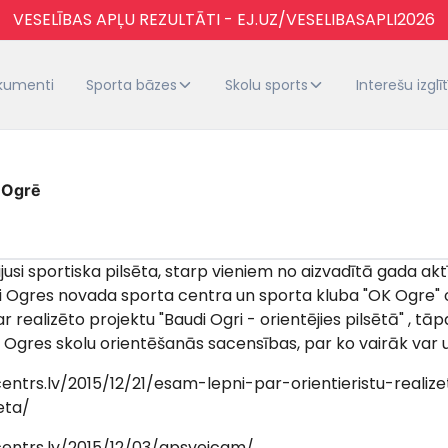
VESELĪBAS APĻU REZULTĀTI - EJ.UZ/VESELIBASAPLI2026
kumenti
Sporta bāzes
Skolu sports
Interešu izglī
 Ogrē
jusi sportiska pilsēta, starp vieniem no aizvadītā gada ak
Ogres novada sporta centra un sporta kluba "OK Ogre" ori
r realizēto projektu "Baudi Ogri - orientējies pilsētā" , tā
s Ogres skolu orientēšanās sacensības, par ko vairāk var u
entrs.lv/2015/12/21/esam-lepni-par-orientieristu-realiz
eta/
centrs.lv/2015/12/03/apsveicam/