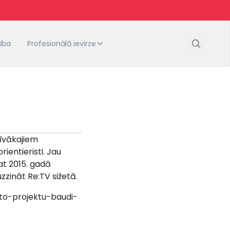
tība
Profesionālā ievirze
tīvākajiem
entieristi. Jau
pat 2015. gadā
zzināt Re:TV sižetā.
eto-projektu-baudi-