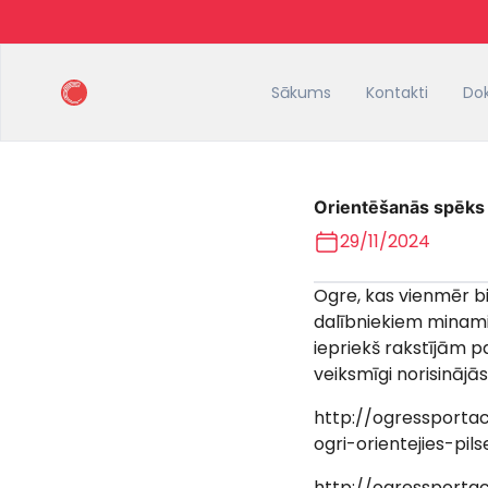
Sākums
Kontakti
Do
Orientēšanās spēks
29/11/2024
Ogre, kas vienmēr bi
dalībniekiem minami 
iepriekš rakstījām pa
veiksmīgi norisinājā
http://ogressportac
ogri-orientejies-pils
http://ogressporta