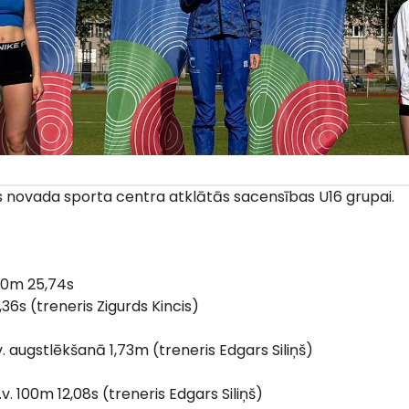
es novada sporta centra atklātās sacensības U16 grupai.
200m 25,74s
(treneris Zigurds Kincis)
v. augstlēkšanā 1,73m (treneris Edgars Siliņš)
v. 100m 12,08s (treneris Edgars Siliņš)