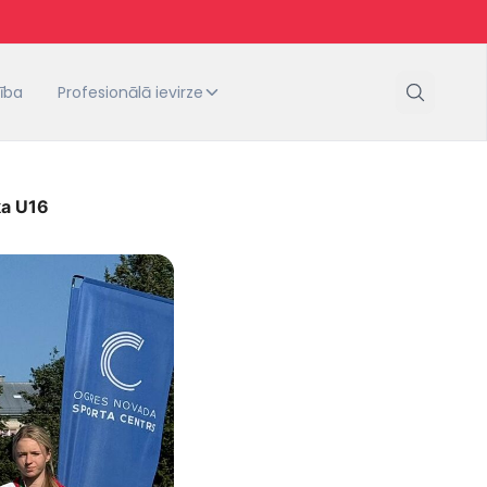
tība
Profesionālā ievirze
ka U16