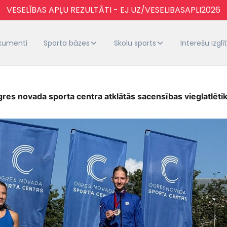
VESELĪBAS APĻU REZULTĀTI - EJ.UZ/VESELIBASAPLI2026
kumenti
Sporta bāzes
Skolu sports
Interešu izglī
Ogres novada sporta centra atklātās sacensības vieglatlēti