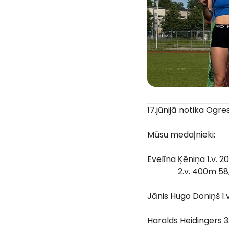
17.jūnijā notika Ogr
Mūsu medaļnieki:
Evelīna Ķēniņa 1.v. 
2.v. 400m 58,36s 
Jānis Hugo Doniņš 1.
Haralds Heidingers 3.