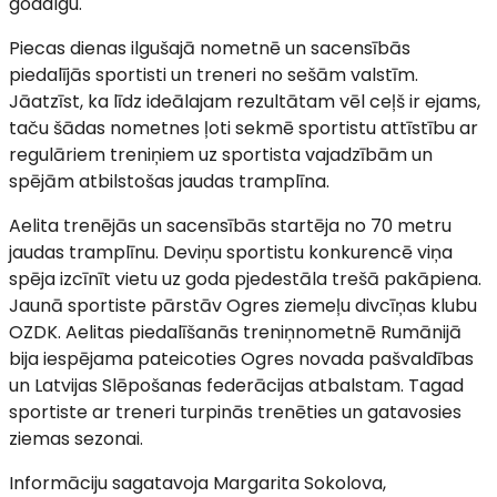
godalgu.
Piecas dienas ilgušajā nometnē un sacensībās
piedalījās sportisti un treneri no sešām valstīm.
Jāatzīst, ka līdz ideālajam rezultātam vēl ceļš ir ejams,
taču šādas nometnes ļoti sekmē sportistu attīstību ar
regulāriem treniņiem uz sportista vajadzībām un
spējām atbilstošas jaudas tramplīna.
Aelita trenējās un sacensībās startēja no 70 metru
jaudas tramplīnu. Deviņu sportistu konkurencē viņa
spēja izcīnīt vietu uz goda pjedestāla trešā pakāpiena.
Jaunā sportiste pārstāv Ogres ziemeļu divcīņas klubu
OZDK. Aelitas piedalīšanās treniņnometnē Rumānijā
bija iespējama pateicoties Ogres novada pašvaldības
un Latvijas Slēpošanas federācijas atbalstam. Tagad
sportiste ar treneri turpinās trenēties un gatavosies
ziemas sezonai.
Informāciju sagatavoja Margarita Sokolova,