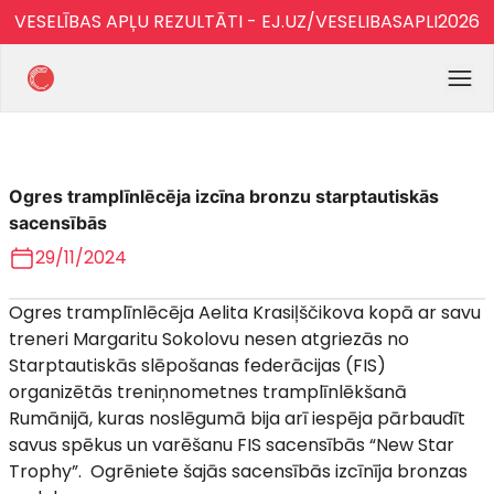
VESELĪBAS APĻU REZULTĀTI - EJ.UZ/VESELIBASAPLI2026
Ogres tramplīnlēcēja izcīna bronzu starptautiskās
sacensībās
29/11/2024
Ogres tramplīnlēcēja Aelita Krasiļščikova kopā ar savu
treneri Margaritu Sokolovu nesen atgriezās no
Starptautiskās slēpošanas federācijas (FIS)
organizētās treniņnometnes tramplīnlēkšanā
Rumānijā, kuras noslēgumā bija arī iespēja pārbaudīt
savus spēkus un varēšanu FIS sacensībās “New Star
Trophy”. Ogrēniete šajās sacensībās izcīnīja bronzas