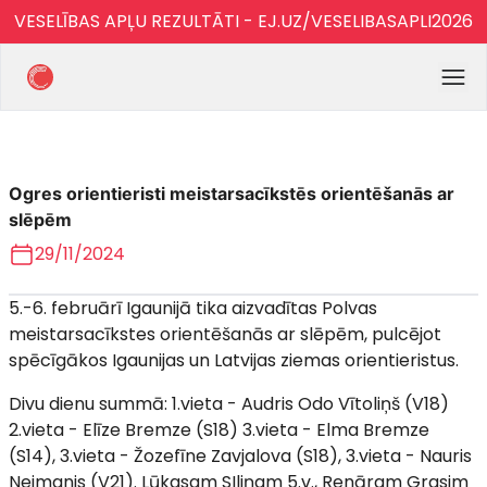
VESELĪBAS APĻU REZULTĀTI - EJ.UZ/VESELIBASAPLI2026
Ogres orientieristi meistarsacīkstēs orientēšanās ar
slēpēm
29/11/2024
5.-6. februārī Igaunijā tika aizvadītas Polvas
meistarsacīkstes orientēšanās ar slēpēm, pulcējot
spēcīgākos Igaunijas un Latvijas ziemas orientieristus.
Divu dienu summā: 1.vieta - Audris Odo Vītoliņš (V18)
2.vieta - Elīze Bremze (S18) 3.vieta - Elma Bremze
(S14), 3.vieta - Žozefīne Zavjalova (S18), 3.vieta - Nauris
Neimanis (V21). Lūkasam SIliņam 5.v., Renāram Grasim