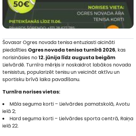
Šovasar Ogres novada tenisa entuziasti aicināti
piedalīties
Ogres novada tenisa turnīrā 2026
, kas
norisināsies no
12. jūnija līdz augusta beigām
Lielvārdē. Turnīra mērķis ir noskaidrot labākos novada
tenisistus, popularizēt tenisu un veicināt aktīvu un
sportisku brīvā laika pavadīšanu.
Turnīra norises vietas:
Māla seguma korti – Lielvārdes pamatskolā, Avotu
ielā 2;
Hard seguma korti – Lielvārdes sporta centrā, Raiņa
ielā 22.