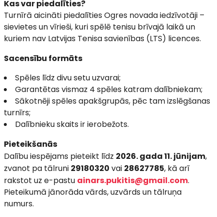
Kas var piedalīties?
Turnīrā aicināti piedalīties Ogres novada iedzīvotāji –
sievietes un vīrieši, kuri spēlē tenisu brīvajā laikā un
kuriem nav Latvijas Tenisa savienības (LTS) licences.
Sacensību formāts
Spēles līdz divu setu uzvarai;
Garantētas vismaz 4 spēles katram dalībniekam;
Sākotnēji spēles apakšgrupās, pēc tam izslēgšanas
turnīrs;
Dalībnieku skaits ir ierobežots.
Pieteikšanās
Dalību iespējams pieteikt līdz
2026. gada 11. jūnijam
,
zvanot pa tālruni
29180320
vai
28627785
, kā arī
rakstot uz e-pastu
ainars.pukitis@gmail.com
.
Pieteikumā jānorāda vārds, uzvārds un tālruņa
numurs.