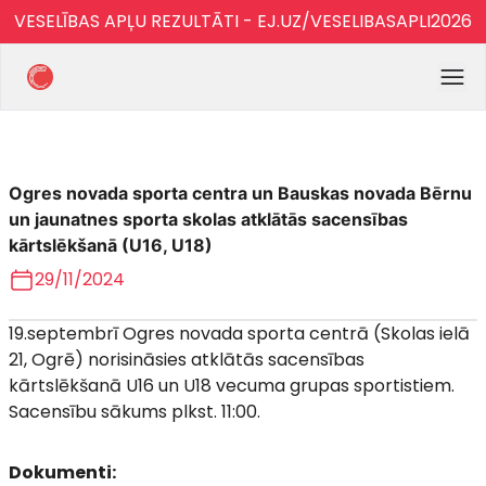
VESELĪBAS APĻU REZULTĀTI - EJ.UZ/VESELIBASAPLI2026
Ogres novada sporta centra un Bauskas novada Bērnu
un jaunatnes sporta skolas atklātās sacensības
kārtslēkšanā (U16, U18)
29/11/2024
19.septembrī Ogres novada sporta centrā (Skolas ielā
21, Ogrē) norisināsies atklātās sacensības
kārtslēkšanā U16 un U18 vecuma grupas sportistiem.
Sacensību sākums plkst. 11:00.
Dokumenti: