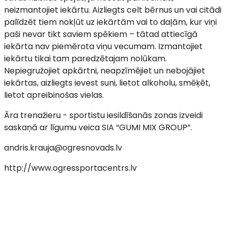
neizmantojiet iekārtu. Aizliegts celt bērnus un vai citādi
palīdzēt tiem nokļūt uz iekārtām vai to daļām, kur viņi
paši nevar tikt saviem spēkiem – tātad attiecīgā
iekārta nav piemērota viņu vecumam. Izmantojiet
iekārtu tikai tam paredzētajam nolūkam.
Nepiegružojiet apkārtni, neapzīmējiet un nebojājiet
iekārtas, aizliegts ievest suni, lietot alkoholu, smēķēt,
lietot apreibinošas vielas.
Āra trenažieru - sportistu iesildīšanās zonas izveidi
saskaņā ar līgumu veica SIA “GUMI MIX GROUP”.
andris.krauja@ogresnovads.lv
http://www.ogressportacentrs.lv