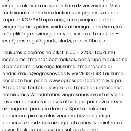
iespējas aktīvam un sportiskam dzīvesveidam. Multi
funkcionālo trenažieru laukumu iespējams izmantot
kopā ar KOMPAN aplikāciju, kurā pieejami dažādi
vingrinājumu izpildes veidi uz attiecīgā trenažiera, kā
arī aplikāciju savienojot ar velo vai roku trenažieri –
iespējams regulēt jaudu, slodzi, pretestību u.c.
Laukums pieejams no plkst. 6:00 – 22:00. Laukumu
iespējams izmantot bez maksas, bet grupām sākot no
3 personām jāsaskaņo laukuma izmantošana ar
andris.krauja@ogresnovads.lv vai 29337693. Laukuma
noslodze būs pieeja www.ogressportacentrs.lv lapā.
Atrodoties teritorijā ievēro āra trenažieru lietošanas
noteikumus. Atrodototies vingrošanas iekārtās vai to
tuvumā personas ir pašas atbildīgas par savu un/vai
uzraugāmo personu drošību. Sporta laukumā
personām pirmsskolas vecumā bez pilngadīgu
personu uzraudzības aizliegts atrasties. Ņemiet vērā
savas fiziskās spējas, ja neesat pārliecināti,