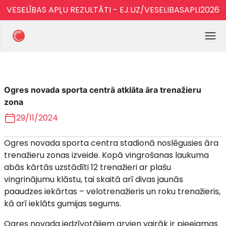
VESELĪBAS APĻU REZULTĀTI - EJ.UZ/VESELIBASAPLI2026
Ogres novada sporta centrā atklāta āra trenažieru
zona
29/11/2024
Ogres novada sporta centra stadionā noslēgusies āra
trenažieru zonas izveide. Kopā vingrošanas laukuma
abās kārtās uzstādīti 12 trenažieri ar plašu
vingrinājumu klāstu, tai skaitā arī divas jaunās
paaudzes iekārtas – velotrenažieris un roku trenažieris,
kā arī ieklāts gumijas segums.
Ogres novada iedzīvotājiem arvien vairāk ir pieejamas