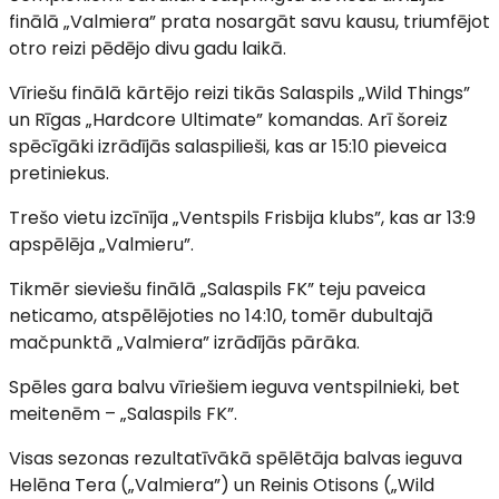
finālā „Valmiera” prata nosargāt savu kausu, triumfējot
otro reizi pēdējo divu gadu laikā.
Vīriešu finālā kārtējo reizi tikās Salaspils „Wild Things”
un Rīgas „Hardcore Ultimate” komandas. Arī šoreiz
spēcīgāki izrādījās salaspilieši, kas ar 15:10 pieveica
pretiniekus.
Trešo vietu izcīnīja „Ventspils Frisbija klubs”, kas ar 13:9
apspēlēja „Valmieru”.
Tikmēr sieviešu finālā „Salaspils FK” teju paveica
neticamo, atspēlējoties no 14:10, tomēr dubultajā
mačpunktā „Valmiera” izrādījās pārāka.
Spēles gara balvu vīriešiem ieguva ventspilnieki, bet
meitenēm – „Salaspils FK”.
Visas sezonas rezultatīvākā spēlētāja balvas ieguva
Helēna Tera („Valmiera”) un Reinis Otisons („Wild