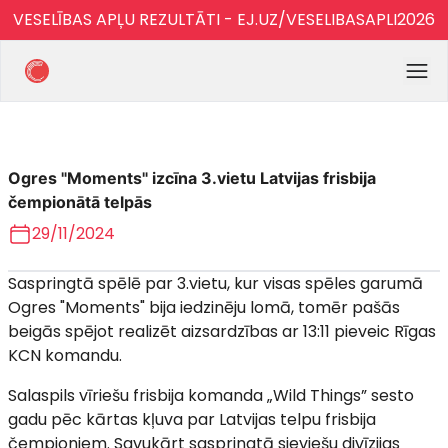
VESELĪBAS APĻU REZULTĀTI - EJ.UZ/VESELIBASAPLI2026
Ogres "Moments" izcīna 3.vietu Latvijas frisbija
čempionātā telpās
29/11/2024
Saspringtā spēlē par 3.vietu, kur visas spēles garumā
Ogres "Moments" bija iedzinēju lomā, tomēr pašās
beigās spējot realizēt aizsardzības ar 13:11 pieveic Rīgas
KCN komandu.
Salaspils vīriešu frisbija komanda „Wild Things” sesto
gadu pēc kārtas kļuva par Latvijas telpu frisbija
čempioniem. Savukārt saspringtā sieviešu divīzijas