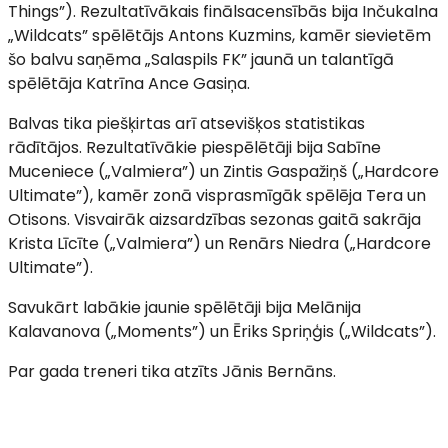
Things”). Rezultatīvākais finālsacensībās bija Inčukalna
„Wildcats” spēlētājs Antons Kuzmins, kamēr sievietēm
šo balvu saņēma „Salaspils FK” jaunā un talantīgā
spēlētāja Katrīna Ance Gasiņa.
Balvas tika piešķirtas arī atsevišķos statistikas
rādītājos. Rezultatīvākie piespēlētāji bija Sabīne
Muceniece („Valmiera”) un Zintis Gaspažiņš („Hardcore
Ultimate”), kamēr zonā visprasmīgāk spēlēja Tera un
Otisons. Visvairāk aizsardzības sezonas gaitā sakrāja
Krista Līcīte („Valmiera”) un Renārs Niedra („Hardcore
Ultimate”).
Savukārt labākie jaunie spēlētāji bija Melānija
Kalavanova („Moments”) un Ēriks Spriņģis („Wildcats”).
Par gada treneri tika atzīts Jānis Bernāns.