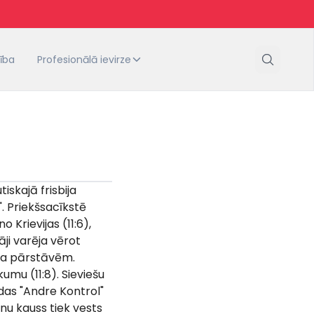
tība
Profesionālā ievirze
iskajā frisbija
. Priekšsacīkstē
 Krievijas (11:6),
āji varēja vērot
uba pārstāvēm.
mu (11:8). Sieviešu
ndas "Andre Kontrol"
nu kauss tiek vests