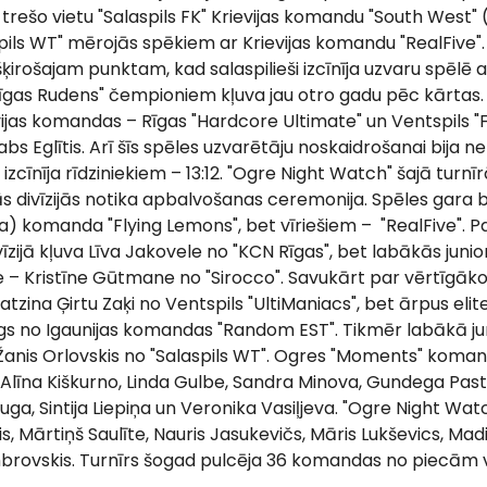
r trešo vietu "Salaspils FK" Krievijas komandu "South West" (
aspils WT" mērojās spēkiem ar Krievijas komandu "RealFive". S
zšķirošajam punktam, kad salaspilieši izcīnīja uzvaru spēlē ar
Rīgas Rudens" čempioniem kļuva jau otro gadu pēc kārtas.
tvijas komandas – Rīgas "Hardcore Ultimate" un Ventspils "
abs Eglītis. Arī šīs spēles uzvarētāju noskaidrošanai bija 
 izcīnīja rīdziniekiem – 13:12. "Ogre Night Watch" šajā turnīrā
 divīzijās notika apbalvošanas ceremonija. Spēles gara bal
ja) komanda "Flying Lemons", bet vīriešiem – "RealFive". P
vīzijā kļuva Līva Jakovele no "KCN Rīgas", bet labākās junio
ce – Kristīne Gūtmane no "Sirocco". Savukārt par vērtīgāko
ā atzina Ģirtu Zaķi no Ventspils "UltiManiacs", bet ārpus eli
rgs no Igaunijas komandas "Random EST". Tikmēr labākā ju
 Žanis Orlovskis no "Salaspils WT". Ogres "Moments" koma
, Alīna Kiškurno, Linda Gulbe, Sandra Minova, Gundega Pasto
Lauga, Sintija Liepiņa un Veronika Vasiļjeva. "Ogre Night W
tis, Mārtiņš Saulīte, Nauris Jasukevičs, Māris Lukševics, Madi
mbrovskis. Turnīrs šogad pulcēja 36 komandas no piecām 