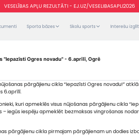
VESELĪBAS APĻU REZULTĀTI - EJ.UZ/VESELIBASAPLI2026
kumenti
Sporta bāzes
Skolu sports
Interešu izglī
 "Iepazīsti Ogres novadu" - 6.aprīlī, Ogrē
nūjošanas pārgājienu cikla “Iepazīsti Ogres novadu!” atkl
 6.aprīlī.
bnieki, kuri apmeklēs visus nūjošanas pārgājienu cikla “Iep
s – iegūs iespēju apmeklēt bezmaksas vingrošanas nodar
anas pārgājienu cikla pirmajam pārgājienam un dodies izb