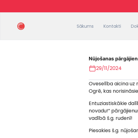
Sākums
Kontakti
Do
Nūjošanas pārgājiens
29/11/2024
Oveselība aicina uz 
Ogrē, kas norisināsies
Entuziastiskākie dalī
novadu!” pārgājienu
vadībā š.g. rudenī!
Piesakies š.g. nūjoš