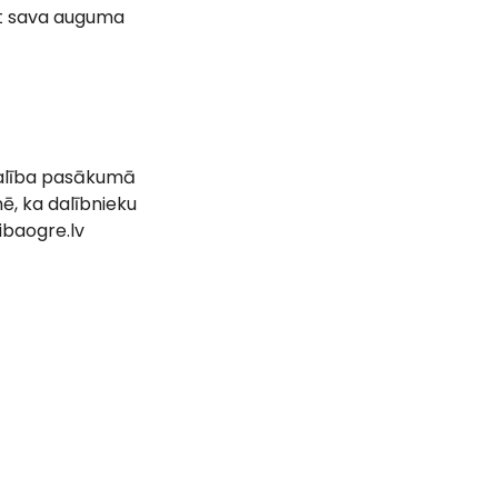
ot sava auguma
 dalība pasākumā
mē, ka dalībnieku
ibaogre.lv