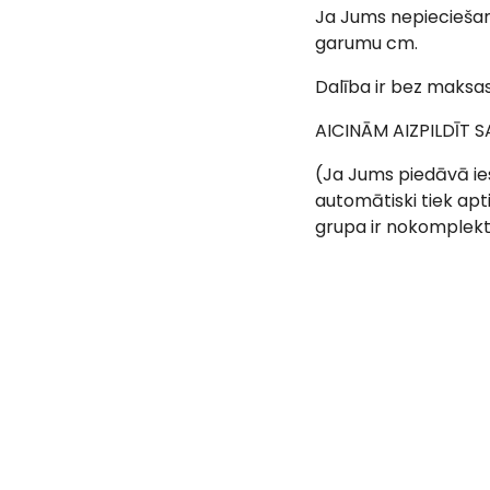
Ja Jums nepieciešam
garumu cm.
Dalība ir bez maksas
AICINĀM AIZPILDĪT 
(Ja Jums piedāvā ie
automātiski tiek apti
grupa ir nokomplektē