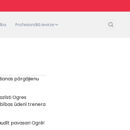
tība
Profesionālā ievirze
āšanas pārgājienu
azīsti Ogres
bības ūdenī trenera
audīt pavasari Ogrē!