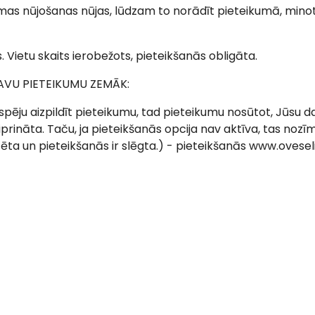
as nūjošanas nūjas, lūdzam to norādīt pieteikumā, min
. Vietu skaits ierobežots, pieteikšanās obligāta.
SAVU PIETEIKUMU ZEMĀK:
spēju aizpildīt pieteikumu, tad pieteikumu nosūtot, Jūsu
prināta. Taču, ja pieteikšanās opcija nav aktīva, tas nozī
ta un pieteikšanās ir slēgta.) - pieteikšanās www.ovesel