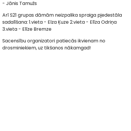
- Jānis Tamužs
Arī S21 grupas dāmām neizpalika spraiga pjedestāla
sadalīšana: 1.vieta - Elza Ķuze 2.vieta - Elīza Odriņa
3.vieta - Elīze Bremze
Sacensību organizatori patiecās ikvienam no
drosminiekiem, uz tikšanos nākamgad!