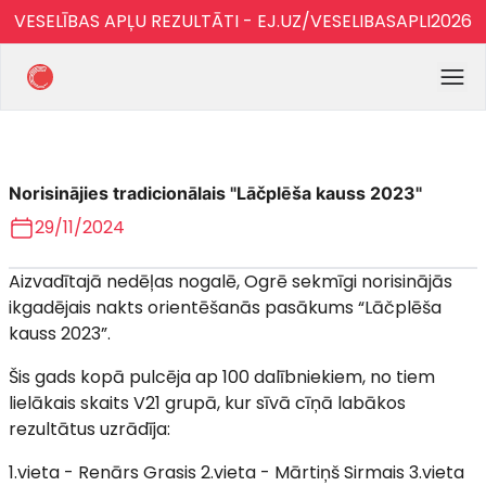
VESELĪBAS APĻU REZULTĀTI - EJ.UZ/VESELIBASAPLI2026
Norisinājies tradicionālais "Lāčplēša kauss 2023"
29/11/2024
Aizvadītajā nedēļas nogalē, Ogrē sekmīgi norisinājās
ikgadējais nakts orientēšanās pasākums “Lāčplēša
kauss 2023”.
Šis gads kopā pulcēja ap 100 dalībniekiem, no tiem
lielākais skaits V21 grupā, kur sīvā cīņā labākos
rezultātus uzrādīja:
1.vieta - Renārs Grasis 2.vieta - Mārtiņš Sirmais 3.vieta