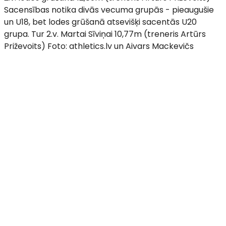
Sacensības notika divās vecuma grupās - pieaugušie
un U18, bet lodes grūšanā atsevišķi sacentās U20
grupa. Tur 2.v. Martai Sīviņai 10,77m (treneris Artūrs
Priževoits) Foto: athletics.lv un Aivars Mackevičs