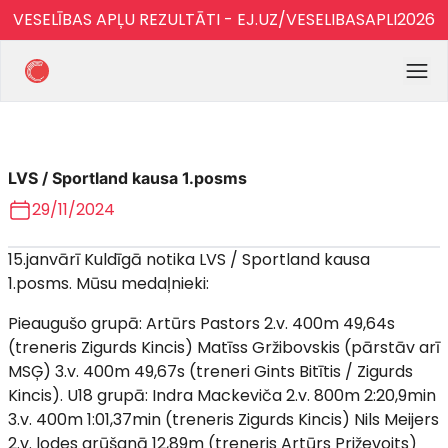
VESELĪBAS APĻU REZULTĀTI - EJ.UZ/VESELIBASAPLI2026
LVS / Sportland kausa 1.posms
29/11/2024
15.janvārī Kuldīgā notika LVS / Sportland kausa
1.posms. Mūsu medaļnieki:
Pieaugušo grupā: Artūrs Pastors 2.v. 400m 49,64s
(treneris Zigurds Kincis) Matīss Gržibovskis (pārstāv arī
MSĢ) 3.v. 400m 49,67s (treneri Gints Bitītis / Zigurds
Kincis). U18 grupā: Indra Mackeviča 2.v. 800m 2:20,9min
3.v. 400m 1:01,37min (treneris Zigurds Kincis) Nils Meijers
2.v. lodes grūšanā 12,89m (treneris Artūrs Priževoits)