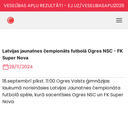
VESELĪBAS APĻU REZULTĀTI - EJ.UZ/VESELIBASAPLI2026
Latvijas jaunatnes čempionāts futbolā Ogres NSC - FK
Super Nova
29/11/2024
18.septembrī plkst. 11:00 Ogres Valsts ģimnāzijas
laukumā norisināsies Latvijas Jaunatnes čempionāta
futbolā spēle, kurā sacentīsies Ogres NSC un FK Super
Nova.