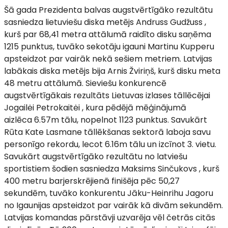
Šā gada Prezidenta balvas augstvērtīgāko rezultātu
sasniedza lietuviešu diska metējs Andruss Gudžuss ,
kurš par 68,41 metra attālumā raidīto disku saņēma
1215 punktus, tuvāko sekotāju igauni Martinu Kupperu
apsteidzot par vairāk nekā sešiem metriem. Latvijas
labākais diska metējs bija Arnis Žviriņš, kurš disku meta
48 metru attālumā. Sieviešu konkurencē
augstvērtīgākais rezultāts Lietuvas izlases tāllēcējai
Jogailėi Petrokaitėi , kura pēdējā mēģinājumā
aizlēca 6.57m tālu, nopelnot 1123 punktus. Savukārt
Rūta Kate Lasmane tāllēkšanas sektorā laboja savu
personīgo rekordu, lecot 6.16m tālu un izcīnot 3. vietu.
Savukārt augstvērtīgāko rezultātu no latviešu
sportistiem šodien sasniedza Maksims Sinčukovs , kurš
400 metru barjerskrējienā finišēja pēc 50,27
sekundēm, tuvāko konkurentu Jāku-Heinrihu Jagoru
no Igaunijas apsteidzot par vairāk kā divām sekundēm.
Latvijas komandas pārstāvji uzvarēja vēl četrās citās