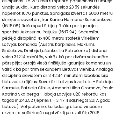
disciplīnās. Tā 200 metru sprintā pārliecinoši triumfēja
Sindija Bukša , kura distanci veica 23,59 sekundēs,
nopelnot 1076 punktus. Spraigāks izvērtās 5000 metru
skrējiens sievietēm, kur Karīna Helmane-Soročenkova
(16:16.08) finiša spurtā bija pārāka par Igaunijas
sportisti Jekaterinu Patjuku (16:17.94). Sacensību
pēdējā disciplīnā 4x400 metru stafetē vīriešiem
Latvijas komanda (Austris Karpinskis, Maksims
Sinčukovs, Dmitrijs Ļašenko, Iļja Petrušenko) distanci
veica 3:12,14 minūtēs, vairāk kā par divām sekundēm
pārspējot otrajā vietā finišējušo Igaunijas komandu un
vairāk kā par trim sekundēm Lietuvas vienību. Analogā
disciplīnā sievietēm ar 3:42,84 minūtēm labākās bija
Lietuvas skrējējas. Savukārt Latvijas kvartets – Patrīcija
Sarmule, Patricija Cīrule, Amanda Hilda Gromova, Paula
Katrīna Skalberga – laboja Latvijas U20 rekordu, kas
tagad ir 3:43.52 (iepriekš – 3:47.11 sasniegts 2017. gadā
Lietuvā). Vēl jāatzīmē, ka lodes grūšanā vīriešiem
uzvaru ar salīdzinoši augstvērtīgu rezultātu 20,16