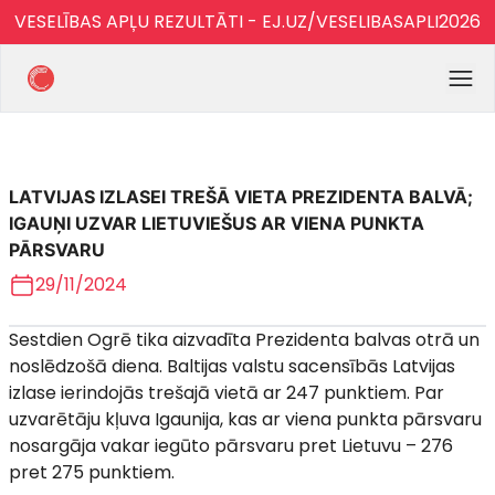
VESELĪBAS APĻU REZULTĀTI - EJ.UZ/VESELIBASAPLI2026
LATVIJAS IZLASEI TREŠĀ VIETA PREZIDENTA BALVĀ;
IGAUŅI UZVAR LIETUVIEŠUS AR VIENA PUNKTA
PĀRSVARU
29/11/2024
Sestdien Ogrē tika aizvadīta Prezidenta balvas otrā un
noslēdzošā diena. Baltijas valstu sacensībās Latvijas
izlase ierindojās trešajā vietā ar 247 punktiem. Par
uzvarētāju kļuva Igaunija, kas ar viena punkta pārsvaru
nosargāja vakar iegūto pārsvaru pret Lietuvu – 276
pret 275 punktiem.