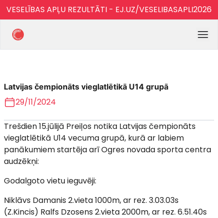
VESELĪBAS APĻU REZULTĀTI - EJ.UZ/VESELIBASAPLI2026
Latvijas čempionāts vieglatlētikā U14 grupā
29/11/2024
Trešdien 15.jūlijā Preiļos notika Latvijas čempionāts
vieglatlētikā U14 vecuma grupā, kurā ar labiem
panākumiem startēja arī Ogres novada sporta centra
audzēkņi:
Godalgoto vietu ieguvēji:
Niklāvs Damanis 2.vieta 1000m, ar rez. 3.03.03s
(Z.Kincis) Ralfs Dzosens 2.vieta 2000m, ar rez. 6.51.40s