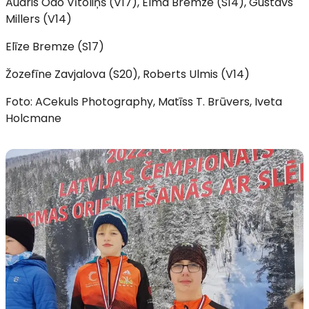
Audris Odo Vītoliņš (V17), Elma Bremze (S14), Gustavs
Millers (V14)
Elīze Bremze (S17)
Žozefīne Zavjalova (S20), Roberts Ulmis (V14)
Foto: ACekuls Photography, Matīss T. Brūvers, Iveta
Holcmane