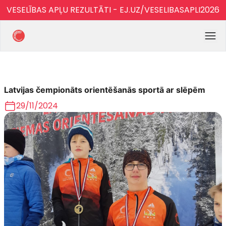
VESELĪBAS APĻU REZULTĀTI - EJ.UZ/VESELIBASAPLI2026
Latvijas čempionāts orientēšanās sportā ar slēpēm
29/11/2024