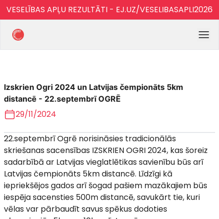
VESELĪBAS APĻU REZULTĀTI - EJ.UZ/VESELIBASAPLI2026
Izskrien Ogri 2024 un Latvijas čempionāts 5km
distancē - 22.septembrī OGRĒ
29/11/2024
22.septembrī Ogrē norisināsies tradicionālās
skriešanas sacensības IZSKRIEN OGRI 2024, kas šoreiz
sadarbībā ar Latvijas vieglatlētikas savienību būs arī
Latvijas čempionāts 5km distancē. Līdzīgi kā
iepriekšējos gados arī šogad pašiem mazākajiem būs
iespēja sacensties 500m distancē, savukārt tie, kuri
vēlas var pārbaudīt savus spēkus dodoties