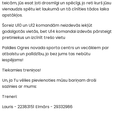
teicām, jūs esat ļoti drosmīgi un spēcīgi, jo reti kurš jūsu
vienaudzis spētu iet laukumā un tā cīnīties tādos laika
apstākļos.
Šoreiz U10 un U12 komandām neizdevās iekļūt
godalgotās vietās, bet U14 komandai izdevās pārsteigt
pretiniekus un izcīnīt trešo vietu
Paldies Ogres novada sporta centrs un vecākiem par
atbalstu un palīdzību, jo bez jums tas nebūtu
iespējams!
Tiekamies treniņos!
Un, ja Tu vēlies pievienoties mūsu bariņam droši
sazinies ar mums:
Treneri:
Lauris - 22383151 Elmārs - 29332986