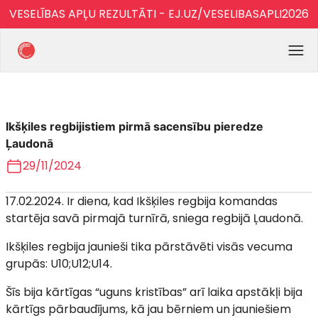
VESELĪBAS APĻU REZULTĀTI - EJ.UZ/VESELIBASAPLI2026
Ikšķiles regbijistiem pirmā sacensību pieredze
Ļaudonā
29/11/2024
17.02.2024. Ir diena, kad Ikšķiles regbija komandas
startēja savā pirmajā turnīrā, sniega regbijā Ļaudonā.
Ikšķiles regbija jaunieši tika pārstāvēti visās vecuma
grupās: U10;U12;U14.
Šīs bija kārtīgas “uguns kristības” arī laika apstākļi bija
kārtīgs pārbaudījums, kā jau bērniem un jauniešiem