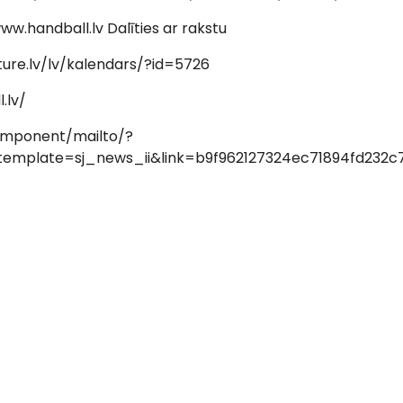
www.handball.lv Dalīties ar rakstu
ure.lv/lv/kalendars/?id=5726
.lv/
component/mailto/?
mplate=sj_news_ii&link=b9f962127324ec71894fd232c