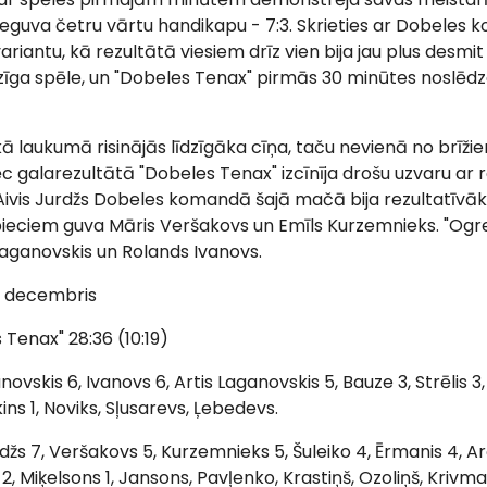
 ieguva četru vārtu handikapu - 7:3. Skrieties ar Dobele
riantu, kā rezultātā viesiem drīz vien bija jau plus desmit -
īdzīga spēle, un "Dobeles Tenax" pirmās 30 minūtes noslēd
kā laukumā risinājās līdzīgāka cīņa, taču nevienā no brīžie
c galarezultātā "Dobeles Tenax" izcīnīja drošu uzvaru ar r
Aivis Jurdžs Dobeles komandā šajā mačā bija rezultatīvāk
ieciem guva Māris Veršakovs un Emīls Kurzemnieks. "Ogre
Laganovskis un Rolands Ivanovs.
7. decembris
 Tenax" 28:36 (10:19)
novskis 6, Ivanovs 6, Artis Laganovskis 5, Bauze 3, Strēlis 3
ns 1, Noviks, Sļusarevs, Ļebedevs.
žs 7, Veršakovs 5, Kurzemnieks 5, Šuleiko 4, Ērmanis 4, Arā
2, Miķelsons 1, Jansons, Pavļenko, Krastiņš, Ozoliņš, Krivman