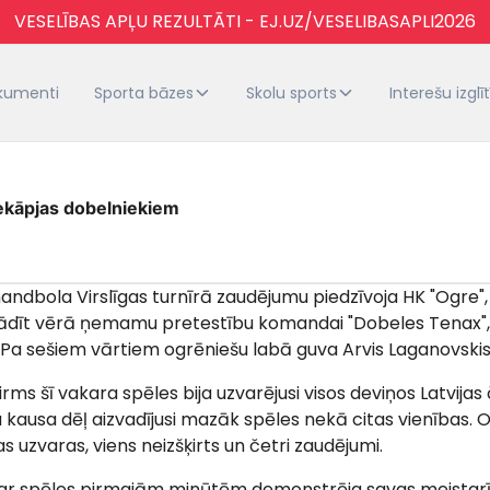
VESELĪBAS APĻU REZULTĀTI - EJ.UZ/VESELIBASAPLI2026
kumenti
Sporta bāzes
Skolu sports
Interešu izglī
iekāpjas dobelniekiem
andbola Virslīgas turnīrā zaudējumu piedzīvoja HK "Ogre",
ādīt vērā ņemamu pretestību komandai "Dobeles Tenax", 
 Pa sešiem vārtiem ogrēniešu labā guva Arvis Laganovskis
ms šī vakara spēles bija uzvarējusi visos deviņos Latvij
 kausa dēļ aizvadījusi mazāk spēles nekā citas vienības.
as uzvaras, viens neizšķirts un četri zaudējumi.
u ar spēles pirmajām minūtēm demonstrēja savas meista