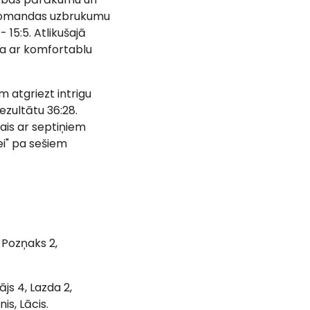
s komandas uzbrukumu
 15:5. Atlikušajā
za ar komfortablu
m atgriezt intrigu
ezultātu 36:28.
ais ar septiņiem
i" pa sešiem
, Pozņaks 2,
js 4, Lazda 2,
is, Lācis.