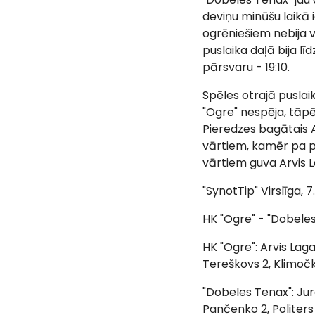
deviņu minūšu laikā
ogrēniešiem nebija va
puslaika daļā bija l
pārsvaru - 19:10.
Spēles otrajā puslai
"Ogre" nespēja, tāpē
Pieredzes bagātais 
vārtiem, kamēr pa p
vārtiem guva Arvis 
"SynotTip" Virslīga, 
HK "Ogre" - "Dobeles
HK "Ogre": Arvis Laga
Tereškovs 2, Klimočki
"Dobeles Tenax": Jurd
Pančenko 2, Politers 