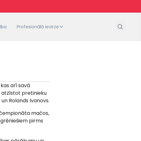
tība
Profesionālā ievirze
 kas arī savā
atzīstot pretinieku
 un Rolands Ivanovs.
as čempionāta mačos,
 Ogrēniešiem pirms
rības pārākumu un