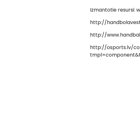
Izmantotie resursi: 
http://handbolavest
http://www.handball
http://osports.lv/
tmpl=component&te