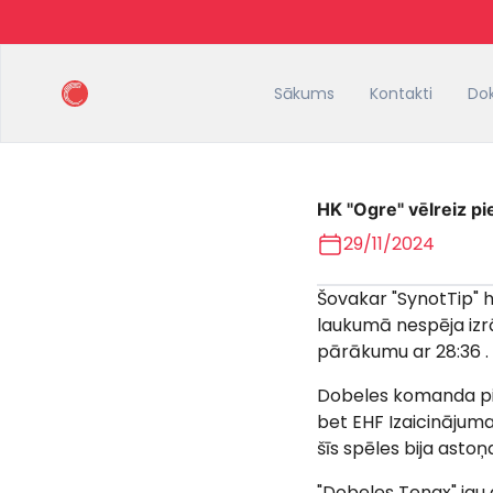
Sākums
Kontakti
Do
HK "Ogre" vēlreiz p
29/11/2024
Šovakar "SynotTip" h
laukumā nespēja izr
pārākumu ar 28:36 .
Dobeles komanda pir
bet EHF Izaicinājuma
šīs spēles bija astoņ
"Dobeles Tenax" ja