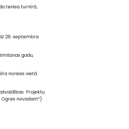
a tenisa turnīrā,
īdz 26. septembra
dzimšanas gadu,
īra norises vietā
ašvaldības Projektu
. – Ogres novadam”)