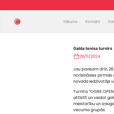
Sākums
Kontakti
Do
Galda tenisa turnī
29/11/2024
Jau pavisam drīz, 28
norisināsies pirmais
novada iedzīvotājs un
Turnīra “OGRE OPEN 2
attīstīt un veidot g
meistarību un izaug
vecuma grupās.