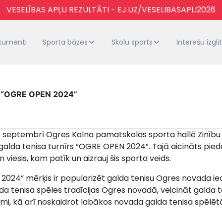
VESELĪBAS APĻU REZULTĀTI - EJ.UZ/VESELIBASAPLI2026
kumenti
Sporta bāzes
Skolu sports
Interešu izglī
rs “OGRE OPEN 2024”
. septembrī Ogres Kalna pamatskolas sporta hallē Zinību i
 galda tenisa turnīrs “OGRE OPEN 2024”. Tajā aicināts pied
 viesis, kam patīk un aizrauj šis sporta veids.
024” mērķis ir popularizēt galda tenisu Ogres novada iedz
alda tenisa spēles tradīcijas Ogres novadā, veicināt galda 
smi, kā arī noskaidrot labākos novada galda tenisa spēlē