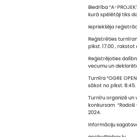
Biedrība “A-PROJEKTI
kurā spēlētāji tiks d
Iepriekšēja reģistrā
Reģistrēties turnīr
plkst. 17.00 , rakst
Reģistrējoties dalīb
vecumu un deklarēto
Turnīra “OGRE OPEN 2
sākot no plkst. 8:45.
Turnīru organizē un
konkursam “Radoši – 
2024.
Informāciju sagatav
gochy@inbox.lv