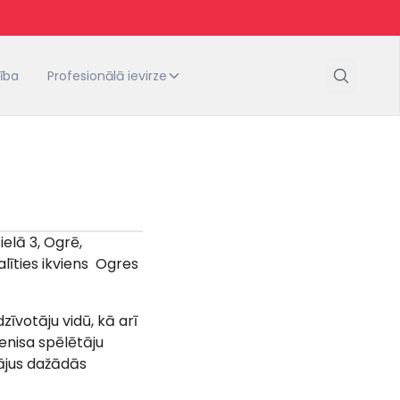
tība
Profesionālā ievirze
elā 3, Ogrē,
alīties ikviens Ogres
īvotāju vidū, kā arī
tenisa spēlētāju
tājus dažādās