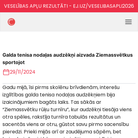
VESELĪBAS APĻU REZULTĀTI - EJ.UZ/VESELIBASAPLI2026
Galda tenisa nodaļas audzēkņi aizvada Ziemassvētkus
sportojot
29/11/2024
Gadu mijā, īsi pirms skolēnu brīvdienām, interešu
izglītības galda tenisa nodaļas audzēkņiem bija
izaicinājumiem bagāts laiks. Tas sākās ar
“Ziemassvētku rūķu turnīru”, kur audzēkņi tiesāja viens
otra spēles, rakstīja turnīra tabulās rezultātus un
sacentās viens ar otru, gūstot savu pirmo sacensību
pieredzi. Prieki mijās arī ar zaudējuma sāpēm, bet