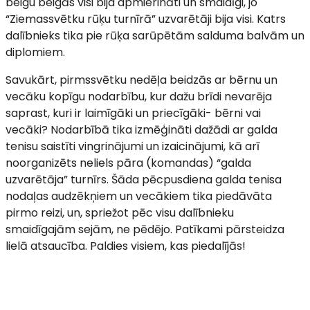
beigu beigās visi bija apmierināti un smaidīgi, jo
“Ziemassvētku rūķu turnīrā” uzvarētāji bija visi. Katrs
dalībnieks tika pie rūķa sarūpētām salduma balvām un
diplomiem.
Savukārt, pirmssvētku nedēļa beidzās ar bērnu un
vecāku kopīgu nodarbību, kur dažu brīdi nevarēja
saprast, kuri ir laimīgāki un priecīgāki- bērni vai
vecāki? Nodarbībā tika izmēģināti dažādi ar galda
tenisu saistīti vingrinājumi un izaicinājumi, kā arī
noorganizēts neliels pāra (komandas) “galda
uzvarētāja” turnīrs. Šāda pēcpusdiena galda tenisa
nodaļas audzēkņiem un vecākiem tika piedāvāta
pirmo reizi, un, spriežot pēc visu dalībnieku
smaidīgajām sejām, ne pēdējo. Patīkami pārsteidza
lielā atsaucība. Paldies visiem, kas piedalījās!