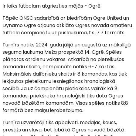
Ir laiks futbolam atgriezties mājās - Ogrē.
Tāpēc ONSC sadarbībā ar biedrībām Ogre United un
Dynamo Ogre atjauno atklāto Ogres novada amatieru
futbola čempionātu uz puslaukuma, t.s. 7:7 formāts.
Turnīrs notiks 2024. gada jūlijā un augustā uz mākslīgā
seguma laukuma Meža prospektā 14, Ogrē. Spēles
plānotas otrdienu vakaros. Atkarībā no pieteikušos
komandu skaita, čempionāts notiks 6-7 kārtās.
Maksimālais dalībnieku skaits ir 8 komandas, kas tiek
iekļautas pieteikumu iesniegšanas hronoloģiskā
secībā. Ja uz čempionātu pietieksies vairāk kā 8
komandas, priekšroka hronoloģiski tiks dota Ogres
novadā bāzētām komandām. Visas spēles notiks 8:8
formātā bez maiņu ierobežojuma.
Turnīra uzvarētāji tiks apbalvoti, medaļas, kauss,
prestižs un slava, bet labākā Ogres novadā bāzētā