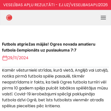
VESELĪBAS APĻU REZULTĀTI - EJ.UZ/VESELIBASAPLI2026
Futbols atgriežas mājās! Ogres novada amatieru
futbola čempionāts uz puslaukuma 7:7
29/11/2024
Kamēr vēsturnieki strīdas, kurā vietā, Anglijā vai Latvijā,
notika pirmā futbola spēle pasaulē, tikmēr
neapstrīdams ir fakts, ka tieši Ogres futbola turnīri vēl
pirms 10 gadiem spēja pulcēt labākos spēlētājus mūsu
valstī. Covid-19 ierobežojumi spēcīgi paklupināja
futbola dzīvi Ogrē, bet īsts futbolists vienmēr atradīs
spēkus piecelties pēc kritiena.