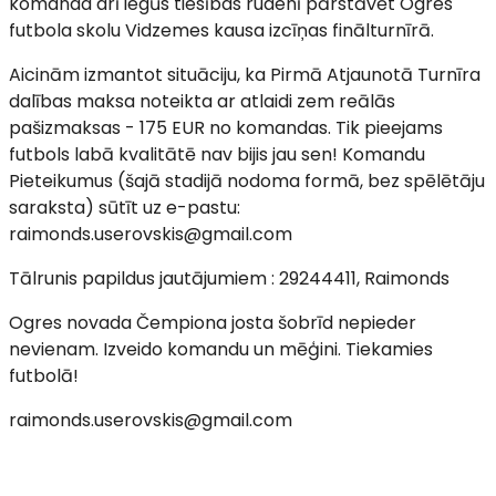
komanda arī iegūs tiesības rudenī pārstāvēt Ogres
futbola skolu Vidzemes kausa izcīņas finālturnīrā.
Aicinām izmantot situāciju, ka Pirmā Atjaunotā Turnīra
dalības maksa noteikta ar atlaidi zem reālās
pašizmaksas - 175 EUR no komandas. Tik pieejams
futbols labā kvalitātē nav bijis jau sen! Komandu
Pieteikumus (šajā stadijā nodoma formā, bez spēlētāju
saraksta) sūtīt uz e-pastu:
raimonds.userovskis@gmail.com
Tālrunis papildus jautājumiem : 29244411, Raimonds
Ogres novada Čempiona josta šobrīd nepieder
nevienam. Izveido komandu un mēģini. Tiekamies
futbolā!
raimonds.userovskis@gmail.com