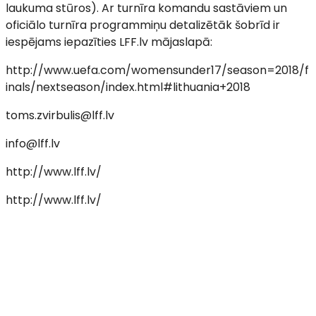
laukuma stūros). Ar turnīra komandu sastāviem un
oficiālo turnīra programmiņu detalizētāk šobrīd ir
iespējams iepazīties LFF.lv mājaslapā:
http://www.uefa.com/womensunder17/season=2018/f
inals/nextseason/index.html#lithuania+2018
toms.zvirbulis@lff.lv
info@lff.lv
http://www.lff.lv/
http://www.lff.lv/