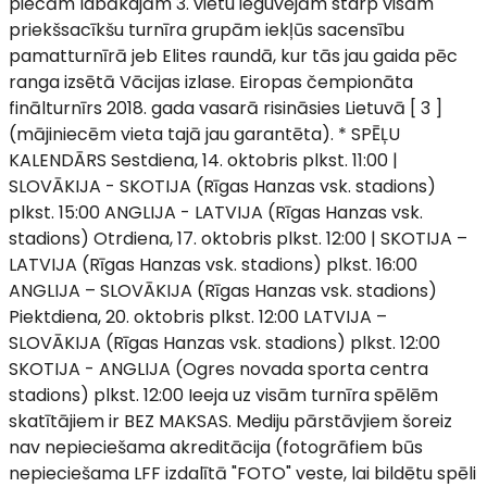
piecām labākajām 3. vietu ieguvējām starp visām
priekšsacīkšu turnīra grupām iekļūs sacensību
pamatturnīrā jeb Elites raundā, kur tās jau gaida pēc
ranga izsētā Vācijas izlase. Eiropas čempionāta
finālturnīrs 2018. gada vasarā risināsies Lietuvā [ 3 ]
(mājiniecēm vieta tajā jau garantēta). * SPĒĻU
KALENDĀRS Sestdiena, 14. oktobris plkst. 11:00 |
SLOVĀKIJA - SKOTIJA (Rīgas Hanzas vsk. stadions)
plkst. 15:00 ANGLIJA - LATVIJA (Rīgas Hanzas vsk.
stadions) Otrdiena, 17. oktobris plkst. 12:00 | SKOTIJA –
LATVIJA (Rīgas Hanzas vsk. stadions) plkst. 16:00
ANGLIJA – SLOVĀKIJA (Rīgas Hanzas vsk. stadions)
Piektdiena, 20. oktobris plkst. 12:00 LATVIJA –
SLOVĀKIJA (Rīgas Hanzas vsk. stadions) plkst. 12:00
SKOTIJA - ANGLIJA (Ogres novada sporta centra
stadions) plkst. 12:00 Ieeja uz visām turnīra spēlēm
skatītājiem ir BEZ MAKSAS. Mediju pārstāvjiem šoreiz
nav nepieciešama akreditācija (fotogrāfiem būs
nepieciešama LFF izdalītā "FOTO" veste, lai bildētu spēli