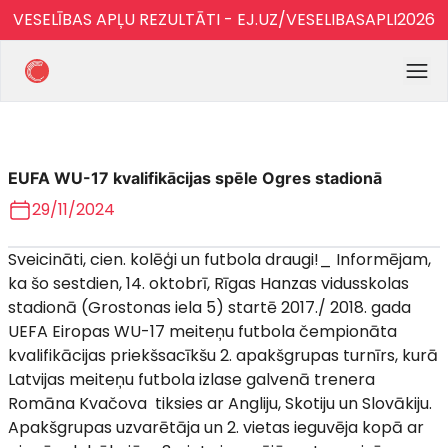
VESELĪBAS APĻU REZULTĀTI - EJ.UZ/VESELIBASAPLI2026
EUFA WU-17 kvalifikācijas spēle Ogres stadionā
29/11/2024
Sveicināti, cien. kolēģi un futbola draugi!_ Informējam,
ka šo sestdien, 14. oktobrī, Rīgas Hanzas vidusskolas
stadionā (Grostonas iela 5) startē 2017./ 2018. gada
UEFA Eiropas WU-17 meiteņu futbola čempionāta
kvalifikācijas priekšsacīkšu 2. apakšgrupas turnīrs, kurā
Latvijas meiteņu futbola izlase galvenā trenera
Romāna Kvačova tiksies ar Angliju, Skotiju un Slovākiju.
Apakšgrupas uzvarētāja un 2. vietas ieguvēja kopā ar