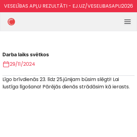
VESELĪBAS APĻU REZULTĀTI - EJ.UZ/VESELIBASAPLI2026
Darba laiks svētkos
29/11/2024
Līgo brīvdienās 23. līdz 25.jūnijam būsim slēgti! Lai
lustīga līgošana! Pārējās dienās strādāsim kā ierasts.