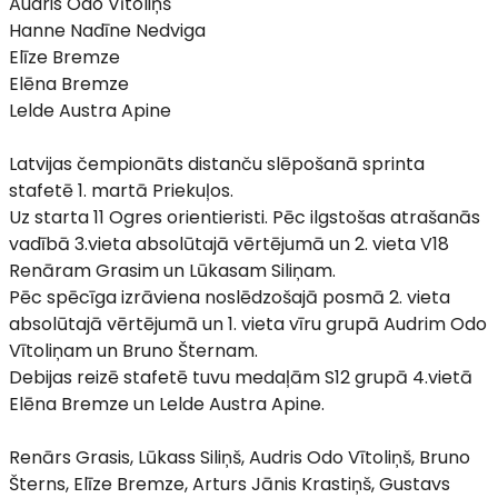
Audris Odo Vītoliņš
Hanne Nadīne Nedviga
Elīze Bremze
Elēna Bremze
Lelde Austra Apine
Latvijas čempionāts distanču slēpošanā sprinta
stafetē 1. martā Priekuļos.
Uz starta 11 Ogres orientieristi. Pēc ilgstošas atrašanās
vadībā 3.vieta absolūtajā vērtējumā un 2. vieta V18
Renāram Grasim un Lūkasam Siliņam.
Pēc spēcīga izrāviena noslēdzošajā posmā 2. vieta
absolūtajā vērtējumā un 1. vieta vīru grupā Audrim Odo
Vītoliņam un Bruno Šternam.
Debijas reizē stafetē tuvu medaļām S12 grupā 4.vietā
Elēna Bremze un Lelde Austra Apine.
Renārs Grasis, Lūkass Siliņš, Audris Odo Vītoliņš, Bruno
Šterns, Elīze Bremze, Arturs Jānis Krastiņš, Gustavs