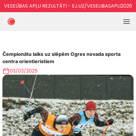
VESELĪBAS APĻU REZULTĀTI - EJ.UZ/VESELIBASAPLI2026
Čempionātu laiks uz slēpēm Ogres novada sporta
centra orientieristiem
03/03/2025