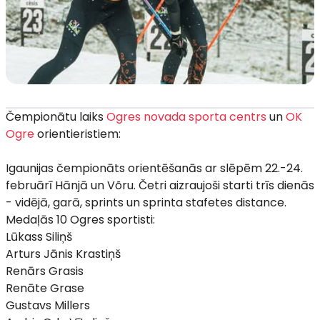
Čempionātu laiks
Ogres novada sporta centrs
un
OK
Ogre
orientieristiem:
Igaunijas čempionāts orientēšanās ar slēpēm 22.-24.
februārī Hānjā un Võru. Četri aizraujoši starti trīs dienās
- vidējā, garā, sprints un sprinta stafetes distance.
Medaļās 10 Ogres sportisti:
Lūkass Siliņš
Arturs Jānis Krastiņš
Renārs Grasis
Renāte Grase
Gustavs Millers