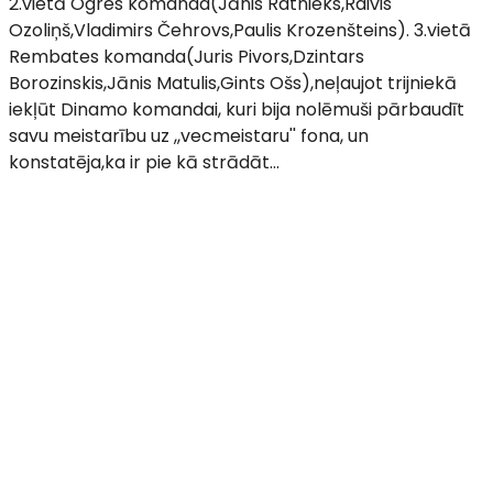
2.vietā Ogres komanda(Jānis Ratnieks,Raivis
Ozoliņš,Vladimirs Čehrovs,Paulis Krozenšteins). 3.vietā
Rembates komanda(Juris Pivors,Dzintars
Borozinskis,Jānis Matulis,Gints Ošs),neļaujot trijniekā
iekļūt Dinamo komandai, kuri bija nolēmuši pārbaudīt
savu meistarību uz ,,vecmeistaru'' fona, un
konstatēja,ka ir pie kā strādāt...