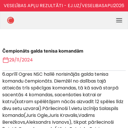
VESELĪBAS APĻU REZULTĀTI - EJ.UZ/VESELIBASAPLI2026
Čempionāts galda tenisa komandām
29/11/2024
6.aprīlī Ogres NSC hallē norisinājās galda tenisa
komandu čempionāts. Diemžēl no dalības tajā
atteicās trīs spēcīgas komandas, tā kā savā starpā
sacentās 4 komandas, sacenšoties katrai ar
katru(katram spēlētājam nācās aizvadīt 12 spēles līdz
divu setu uzvarai).Pārliecinoši 1.vietu izcīnīja Salaspils
komanda(Juris Ogle,Juris Kravalis,Vadims
Berežkovs,Aleksandrs Ivanovs), tikpat pārliecinoši