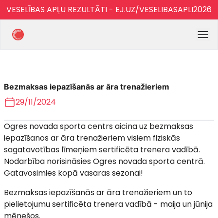
VESELĪBAS APĻU REZULTĀTI - EJ.UZ/VESELIBASAPLI2026
Bezmaksas iepazīšanās ar āra trenažieriem
29/11/2024
Ogres novada sporta centrs aicina uz bezmaksas
iepazīšanos ar āra trenažieriem visiem fiziskās
sagatavotības līmeņiem sertificēta trenera vadībā.
Nodarbība norisināsies Ogres novada sporta centrā.
Gatavosimies kopā vasaras sezonai!
Bezmaksas iepazīšanās ar āra trenažieriem un to
pielietojumu sertificēta trenera vadībā - maija un jūnija
mēnešos.