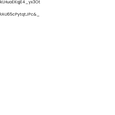
LHuaEKqjE4_yx3Ot
RAU65cPytqtJPc&_