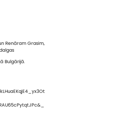
 un Renāram Grasim,
odalgas
 Bulgārijā.
LHuaEKqjE4_yx3Ot
RAU65cPytqtJPc&_