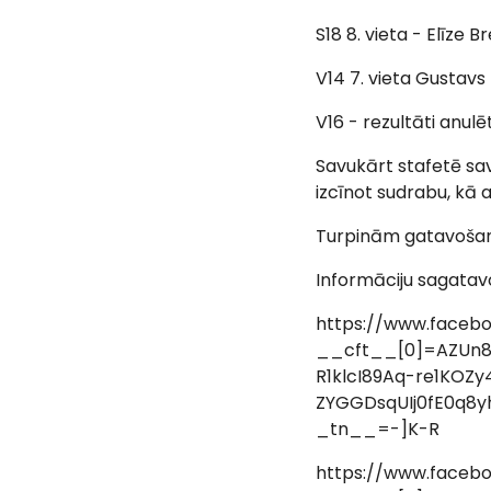
S18 8. vieta - Elīze 
V14 7. vieta Gustavs 
V16 - rezultāti anulē
Savukārt stafetē s
izcīnot sudrabu, kā 
Turpinām gatavošano
Informāciju sagatav
https://www.faceb
__cft__[0]=AZUn
R1klcI89Aq-re1KOZ
ZYGGDsqUIj0fE0q8
_tn__=-]K-R
https://www.faceb