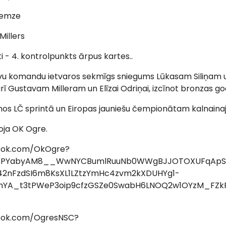
Bremze
Millers
ti - 4. kontrolpunkts ārpus kartes..
avu komandu ietvaros sekmīgs sniegums Lūkasam Siliņam
arī Gustavam Milleram un Elīzai Odriņai, izcīnot bronzas g
s LČ sprintā un Eiropas jauniešu čempionātam kalnainajā
oja OK Ogre.
ook.com/OkOgre?
8PYabyAM8__WwNYCBumlRuuNb0WWgBJJOTOXUFqApSk
y42nFzdSI6m8KsXL1LZtzYmHc4zvm2kXDUHYg1-
yhYA_t3tPWeP3oip9cfzGSZe0SwabH6LNOQ2w1OYzM_FZk
ook.com/OgresNSC?