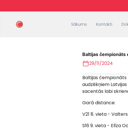
Sākums
Kontakti
Do
Baltijas čempionāts 
29/11/2024
Baltijas čempionāts
audzēkņiem Latvijas 
sacentās labi skrie
Garā distance:
V21 8. vieta - Valter
S16 9. vieta - Elīza O