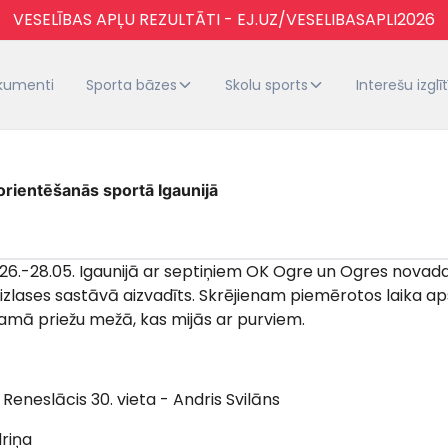
VESELĪBAS APĻU REZULTĀTI - EJ.UZ/VESELIBASAPLI2026
kumenti
Sporta bāzes
Skolu sports
Interešu izglī
orientēšanās sportā Igaunijā
 26.-28.05. Igaunijā ar septiņiem OK Ogre un Ogres novad
izlases sastāvā aizvadīts. Skrējienam piemērotos laika aps
namā priežu mežā, kas mijās ar purviem.
s Reneslācis 30. vieta - Andris Svilāns
driņa