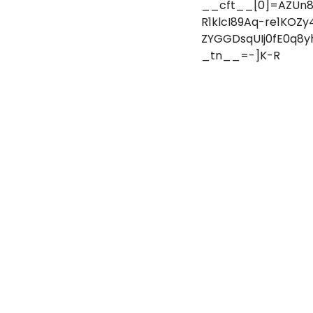
__cft__[0]=AZUn
R1klcI89Aq-re1KOZ
ZYGGDsqUIj0fE0q8
_tn__=-]K-R