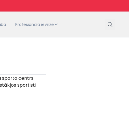
tība
Profesionālā ievirze
a sporta centrs
tākļos sportisti