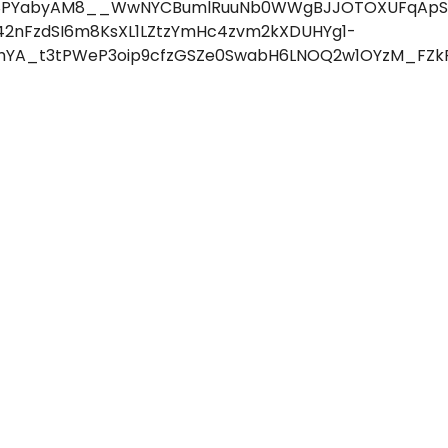
8PYabyAM8__WwNYCBumlRuuNb0WWgBJJOTOXUFqApSk
y42nFzdSI6m8KsXL1LZtzYmHc4zvm2kXDUHYg1-
yhYA_t3tPWeP3oip9cfzGSZe0SwabH6LNOQ2w1OYzM_FZk