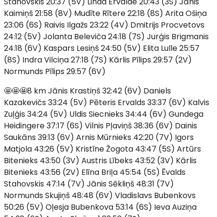
Stahovskis 20:37 (5V) Linda Ervalde 20:43 (3S) Jānis
Kaimiņš 21:58 (8V) Mudīte Rītere 22:18 (8S) Arita Ošiņa
23:06 (6S) Raivis Ilgažs 23:22 (4V) Dmitrijs Procvetovs
24:12 (5V) Jolanta Beleviča 24:18 (7S) Jurģis Brigmanis
24:18 (6V) Kaspars Lesiņš 24:50 (5V) Elita Lulle 25:57
(8S) Indra Vilciņa 27:18 (7S) Kārlis Pīlips 29:57 (2V)
Normunds Pīlips 29:57 (6V)
🤩🤩🤩8 km Jānis Krastiņš 32:42 (6V) Daniels
Kazakevičs 33:24 (5V) Pēteris Ervalds 33:37 (6V) Kalvis
Zuļģis 34:24 (5V) Uldis Siecnieks 34:44 (6V) Gundega
Heidingere 37:17 (6S) Vilnis Pļaviņš 38:36 (6V) Dainis
Saukāns 39:13 (6V) Arnis Mūrnieks 42:20 (7V) Igors
Matjola 43:26 (5V) Kristīne Žogota 43:47 (5S) Artūrs
Bitenieks 43:50 (3V) Austris Lībeks 43:52 (3V) Kārlis
Bitenieks 43:56 (2V) Elīna Briļa 45:54 (5S) Ēvalds
Stahovskis 47:14 (7V) Jānis Sēkliņš 48:31 (7V)
Normunds Skujiņš 48:48 (6V) Vladislavs Bubenkovs
50:26 (5V) Oļesja Bubenkova 53:14 (6S) Ieva Auziņa