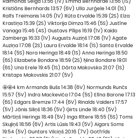
Raimonds Selga 13:56 (1V) Emma Bernharde 13:56 (1S)
Kristiāns Bernhards 13:57 (6V) Ulla Jurģele 14:01 (1S)
Ralfs Treimanis 14:05 (1V) Rūta Ervalde 15:39 (2S) Elza
Krastiņa 15:39 (2S) Viktorija Dimza 15:46 (5S) Justīne
Vanaga 15:46 (4S) Gustavs Pīlips 16:19 (1V) Kaido
Zambergs 16:33 (1V) Augusts Auziņš 17:08 (1V) Agate
Auziņa 17:08 (2S) Laura Ervalde 18:14 (1S) Santa Ervalde
18:14 (5S) Nora Heringa 18:49 (1S) Anna Heringa 18:50
(6S) Elizabete Bondare 18:59 (2S) Ņina Bondare 19:01
(6S) Una Erele 19:45 (1S) Dārta Makovska 21:07 (1S)
Kristaps Makovskis 21:07 (5V)
🤩🤩4 km Armands Bušs 14:38 (6V) Normunds Runčs
15:57 (5V) Indra Mackeviča 17:04 (5S) Elīna Barone 17:13
(6S) Edgars Bremze 17:44 (6V) Rinalds Vaiders 17:57
(5V) Jānis Siliņš 18:36 (5V) Ģirts Linde 18:40 (5V)
Mārtiņš Herings 18:49 (5V) Inga Rītere 18:55 (5S) Toms
Skujiņš 18:56 (6V) Artis Lūsis 19:43 (5V) Aigars Soms
19:54 (5V) Guntars Vilciņš 20:16 (7V) Gotfrīds