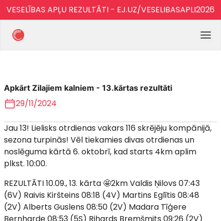
VESELĪBAS APĻU REZULTĀTI - EJ.UZ/VESELIBASAPLI2026
Apkārt Zilajiem kalniem - 13.kārtas rezultāti
29/11/2024
Jau 13! Lielisks otrdienas vakars 116 skrējēju kompānijā,
sezona turpinās! Vēl tiekamies divas otrdienas un
noslēguma kārtā 6. oktobrī, kad starts 4km aplim
plkst. 10:00.
REZULTĀTI 10.09., 13. kārta 🤩2km Valdis Ņilovs 07:43
(6V) Raivis Kiršteins 08:18 (4V) Martins Eglītis 08:48
(2V) Alberts Guslens 08:50 (2V) Madara Tīģere
Bernharde 08:53 (5S) Rihards Bremšmits 09:26 (2V)