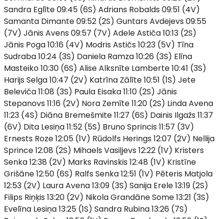
Sandra Eglīte 09:45 (6S) Adrians Robalds 09:51 (4V)
Samanta Dimante 09:52 (2S) Guntars Avdejevs 09:55
(7V) Jānis Avens 09:57 (7V) Adele Astiča 10:13 (2S)
Jānis Poga 10:16 (4V) Modris Astičs 10:23 (5V) Tīna
Sudraba 10:24 (3S) Daniela Ramza 10:26 (3S) Elīna
Masteiko 10:30 (6S) Alise Alksnīte Lamberte 10:41 (3S)
Harijs Selga 10:47 (2V) Katrīna Zālīte 10:51 (1S) Jete
Beleviča 11:08 (3S) Paula Eisaka 11:10 (2S) Jānis
Stepanovs 11:16 (2V) Nora Zemīte 11:20 (2S) Linda Avena
11:23 (4S) Diāna Bremešmite 11:27 (6S) Dainis Ilgažs 11:37
(6V) Dita Lesiņa 11:52 (5S) Bruno Sprincis 11:57 (3V)
Ernests Roze 12:05 (1V) Rūdolfs Herings 12:07 (2V) Nellija
Sprince 12:08 (2S) Mihaels Vasiļjevs 12:22 (1V) Kristers
Senka 12:38 (2V) Marks Ravinskis 12:48 (1V) Kristīne
Grišāne 12:50 (6S) Ralfs Senka 12:51 (1V) Pēteris Matjola
12:53 (2V) Laura Avena 13:09 (3S) Sanija Erele 13:19 (2S)
Filips Riņķis 13:20 (2V) Nikola Grandāne Some 13:21 (3S)
Evelīna Lesiņa 13:25 (1S) Sandra Rubina 13:26 (7S)