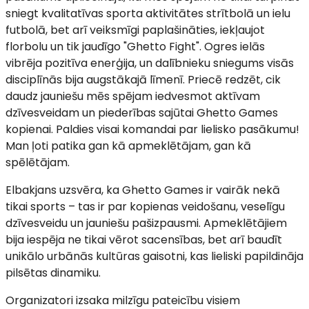
sniegt kvalitatīvas sporta aktivitātes strītbolā un ielu
futbolā, bet arī veiksmīgi paplašināties, iekļaujot
florbolu un tik jaudīgo "Ghetto Fight". Ogres ielās
vibrēja pozitīva enerģija, un dalībnieku sniegums visās
disciplīnās bija augstākajā līmenī. Priecē redzēt, cik
daudz jauniešu mēs spējam iedvesmot aktīvam
dzīvesveidam un piederības sajūtai Ghetto Games
kopienai. Paldies visai komandai par lielisko pasākumu!
Man ļoti patika gan kā apmeklētājam, gan kā
spēlētājam.
Elbakjans uzsvēra, ka Ghetto Games ir vairāk nekā
tikai sports – tas ir par kopienas veidošanu, veselīgu
dzīvesveidu un jauniešu pašizpausmi. Apmeklētājiem
bija iespēja ne tikai vērot sacensības, bet arī baudīt
unikālo urbānās kultūras gaisotni, kas lieliski papildināja
pilsētas dinamiku.
Organizatori izsaka milzīgu pateicību visiem