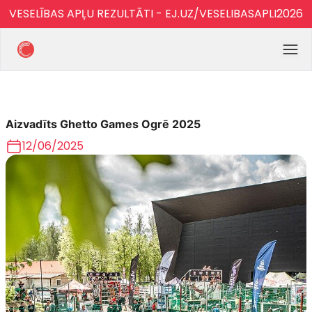
VESELĪBAS APĻU REZULTĀTI - EJ.UZ/VESELIBASAPLI2026
Aizvadīts Ghetto Games Ogrē 2025
12/06/2025