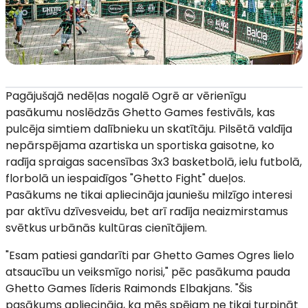
Pagājušajā nedēļas nogalē Ogrē ar vērienīgu
pasākumu noslēdzās Ghetto Games festivāls, kas
pulcēja simtiem dalībnieku un skatītāju. Pilsētā valdīja
nepārspējama azartiska un sportiska gaisotne, ko
radīja spraigas sacensības 3x3 basketbolā, ielu futbolā,
florbolā un iespaidīgos "Ghetto Fight" dueļos.
Pasākums ne tikai apliecināja jauniešu milzīgo interesi
par aktīvu dzīvesveidu, bet arī radīja neaizmirstamus
svētkus urbānās kultūras cienītājiem.
"Esam patiesi gandarīti par Ghetto Games Ogres lielo
atsaucību un veiksmīgo norisi," pēc pasākuma pauda
Ghetto Games līderis Raimonds Elbakjans. "Šis
pasākums apliecināja, ka mēs spējam ne tikai turpināt