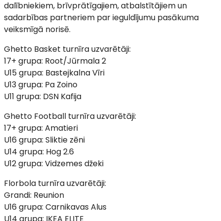
dalībniekiem, brīvprātīgajiem, atbalstītājiem un
sadarbības partneriem par ieguldījumu pasākuma
veiksmīgā norisē.
Ghetto Basket turnīra uzvarētāji:
17+ grupa: Root/Jūrmala 2
U15 grupa: Bastejkalna Vīri
U13 grupa: Pa Zoino
U11 grupa: DSN Kafija
Ghetto Football turnīra uzvarētāji:
17+ grupa: Amatieri
U16 grupa: Sliktie zēni
U14 grupa: Hog 2.6
U12 grupa: Vidzemes džeki
Florbola turnīra uzvarētāji:
Grandi: Reunion
U16 grupa: Carnikavas Alus
U14 grupa: IKEA ELITE