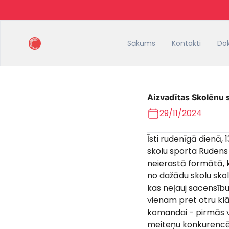
Sākums
Kontakti
Do
Aizvadītas Skolēnu 
29/11/2024
Īsti rudenīgā dienā, 
skolu sporta Rudens 
neierastā formātā, k
no dažādu skolu sko
kas neļauj sacensību
vienam pret otru klā
komandai - pirmās vi
meiteņu konkurencē. 