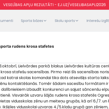
VESELĪBAS APĻU REZULTĀTI - EJ.UZ/VESELIBASAPLI2026
kumenti
Sporta bāzes
Skolu sports
Interešu izglī
sporta rudens krosa stafetes
13.oktobrī, Lielvārdes parkā blakus Lielvārdes kultūras ce
krosa stafešu sacensības. Pirmo reizi šīs sacensības nori
ad katrai skolas komandai tika dots atsevišķs starta laiks 
lēnu kontaktēšanās. Tomēr šādam sacesību formātam ir vi
 dalībniekiem izbaudīt konkurenci un sajust sāncenšu elp
tienē. Visvairāk uzvaru šājās rudens krosa stafetēs Ogres
etas vidusskolas zēnu un meiteņu grupās, kā arī 6./7. un 
Ikšķiles vidusskolai uzvaras 4./5.klašu grupā gan zēniem