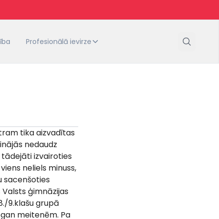
tība
Profesionālā ievirze
ntram tika aizvadītas
sinājās nedaudz
tādejāti izvairoties
ens neliels minuss,
u sacenšoties
 Valsts ģimnāzijas
8./9.klašu grupā
, gan meitenēm. Pa