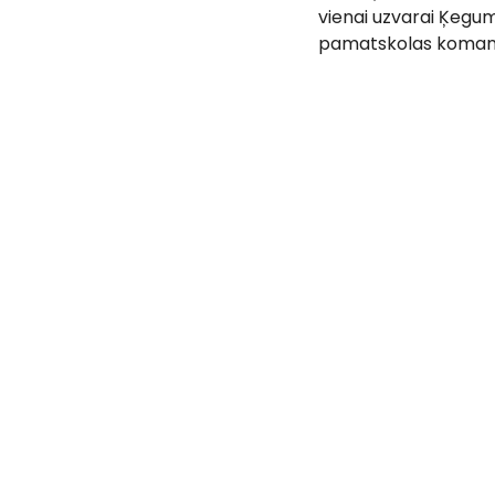
vienai uzvarai Ķegum
pamatskolas komand