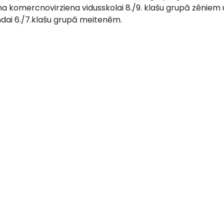
a komercnovirziena vidusskolai 8./9. klašu grupā zēniem 
ai 6./7.klašu grupā meitenēm.