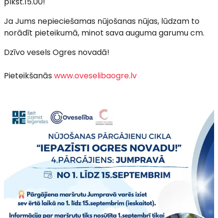
plkst.15.00!
Ja Jums nepieciešamas nūjošanas nūjas, lūdzam to
norādīt pieteikumā, minot sava auguma garumu cm.
Dzīvo vesels Ogres novadā!
Pieteikšanās
www.oveselibaogre.lv