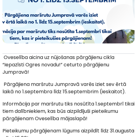
Oveselība aicina uz nūjošanas pārgājienu cikla
“Iepazīsti Ogres novadu!” ceturto pārgājienu
Jumpravā!
Pārgājiena maršrutu Jumpravā varēs iziet sev ērtā
laikā no 1.septembra līdz 15.septembrim (ieskaitot).
Informācija par maršrutu tiks nosūtīta 1.septembrī tikai
tiem dalībniekiem, kas būs aizpildījuši pieteikumu
pārgājienam Oveselība mājaslapā!
Pieteikumu pārgājienam lūgums aizpildīt līdz 31.augusta