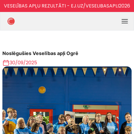
VESELĪBAS APĻU REZULTĀTI - EJ.UZ/VESELIBASAPLI2026
Noslēgušies Veselības apļi Ogrē
30/09/2025