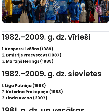
1982.–2009. g. dz. vīrieši
Kaspars Livčāns (1985)
Dmitrijs Procvetovs (1987)
Mārtiņš Herings (1985)
1982.–2009. g. dz. sievietes
Līga Putniņa (1983)
Katerina Prokopeņa (1988)
Linda Avena (2007)
1981. g. dz. un vecākas