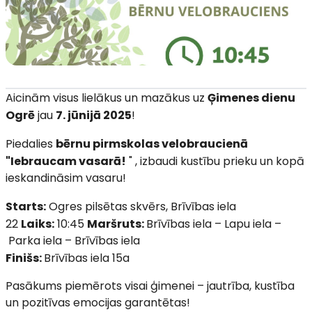
Aicinām visus lielākus un mazākus uz
Ģimenes dienu
Ogrē
jau
7. jūnijā 2025
!
Piedalies
bērnu pirmskolas velobraucienā
"Iebraucam vasarā!
" , izbaudi kustību prieku un kopā
ieskandināsim vasaru!
Starts:
Ogres pilsētas skvērs, Brīvības iela
22
Laiks:
10:45
Maršruts:
Brīvības iela – Lapu iela –
Parka iela – Brīvības iela
Finišs:
Brīvības iela 15a
Pasākums piemērots visai ģimenei – jautrība, kustība
un pozitīvas emocijas garantētas!