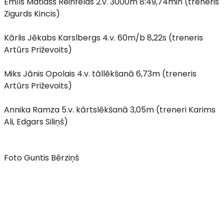
Emīls Matiass Reinfelds 2.v. 3000m 8:49,74min (treneris
Zigurds Kincis)
Kārlis Jēkabs Karslbergs 4.v. 60m/b 8,22s (treneris
Artūrs Priževoits)
Miks Jānis Opolais 4.v. tāllēkšanā 6,73m (treneris
Artūrs Priževoits)
Annika Ramza 5.v. kārtslēkšanā 3,05m (treneri Karims
Ali, Edgars Siliņš)
Foto Guntis Bērziņš