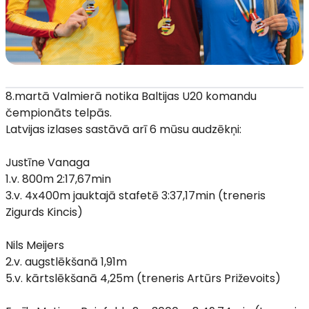
8.martā Valmierā notika Baltijas U20 komandu
čempionāts telpās.
Latvijas izlases sastāvā arī 6 mūsu audzēkņi:
Justīne Vanaga
1.v. 800m 2:17,67min
3.v. 4x400m jauktajā stafetē 3:37,17min (treneris
Zigurds Kincis)
Nils Meijers
2.v. augstlēkšanā 1,91m
5.v. kārtslēkšanā 4,25m (treneris Artūrs Priževoits)