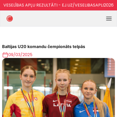
VESELĪBAS APĻU REZULTĀTI - EJ.UZ/VESELIBASAPLI2026
Baltijas U20 komandu čempionāts telpās
09/03/2025