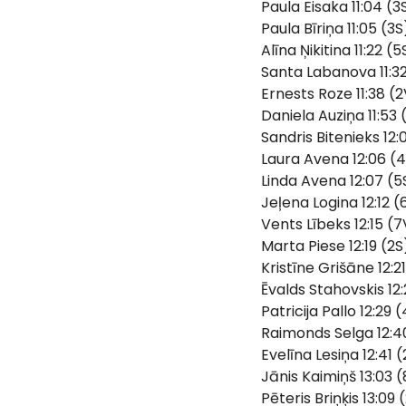
Paula Eisaka 11:04 (3
Paula Bīriņa 11:05 (3S
Alīna Ņikitina 11:22 (5
Santa Labanova 11:32
Ernests Roze 11:38 (
Daniela Auziņa 11:53 
Sandris Bitenieks 12:
Laura Avena 12:06 (
Linda Avena 12:07 (5
Jeļena Logina 12:12 (
Vents Lībeks 12:15 (7
Marta Piese 12:19 (2S
Kristīne Grišāne 12:2
Ēvalds Stahovskis 12
Patricija Pallo 12:29 
Raimonds Selga 12:4
Evelīna Lesiņa 12:41 
Jānis Kaimiņš 13:03 
Pēteris Briņķis 13:09 