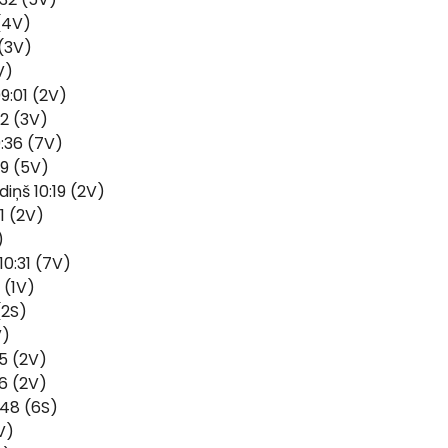
 (4V)
 (3V)
V)
9:01 (2V)
02 (3V)
:36 (7V)
39 (5V)
iņš 10:19 (2V)
1 (2V)
)
10:31 (7V)
 (1V)
(2S)
V)
45 (2V)
46 (2V)
48 (6S)
V)