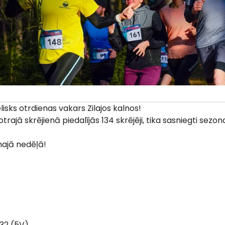
elisks otrdienas vakars Zilajos kalnos!
rajā skrējienā piedalījās 134 skrējēji, tika sasniegti sezon
ajā nedēļā!
32 (5V)