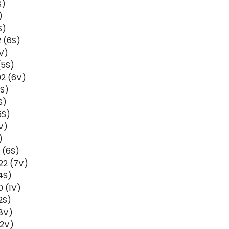
S)
)
S)
 (6S)
2V)
(5S)
02 (6V)
4S)
S)
6S)
V)
)
1 (6S)
:22 (7V)
(4S)
0 (1V)
(2S)
(8V)
(2V)