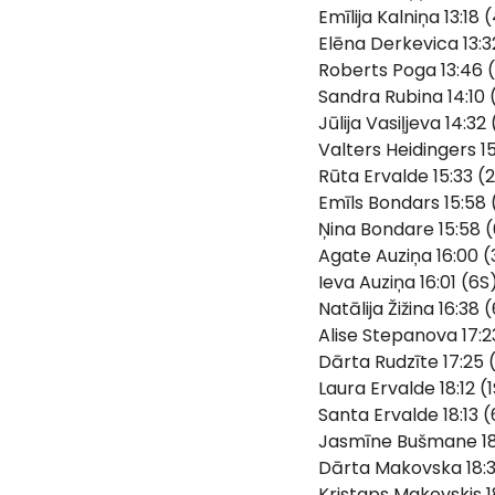
Emīlija Kalniņa 13:18 
Elēna Derkevica 13:3
Roberts Poga 13:46 
Sandra Rubina 14:10 
Jūlija Vasiļjeva 14:32
Valters Heidingers 1
Rūta Ervalde 15:33 (
Emīls Bondars 15:58 
Ņina Bondare 15:58 
Agate Auziņa 16:00 (
Ieva Auziņa 16:01 (6S
Natālija Žižina 16:38 
Alise Stepanova 17:2
Dārta Rudzīte 17:25 
Laura Ervalde 18:12 (
Santa Ervalde 18:13 
Jasmīne Bušmane 18:
Dārta Makovska 18:3
Kristaps Makovskis 1