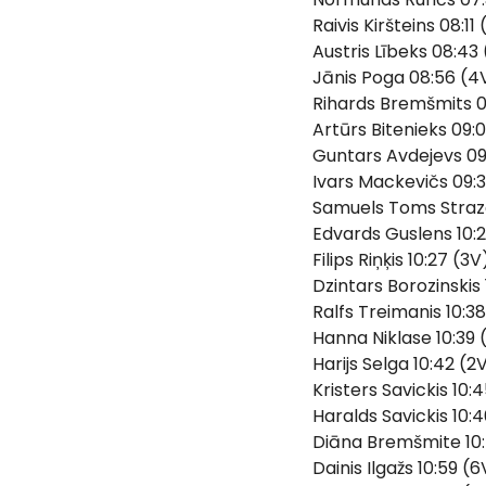
Raivis Kiršteins 08:11
Austris Lībeks 08:43
Jānis Poga 08:56 (4
Rihards Bremšmits 0
Artūrs Bitenieks 09:
Guntars Avdejevs 09
Ivars Mackevičs 09:
Samuels Toms Strazd
Edvards Guslens 10:2
Filips Riņķis 10:27 (3V
Dzintars Borozinskis 
Ralfs Treimanis 10:38
Hanna Niklase 10:39 
Harijs Selga 10:42 (2
Kristers Savickis 10:
Haralds Savickis 10:
Diāna Bremšmite 10:
Dainis Ilgažs 10:59 (6