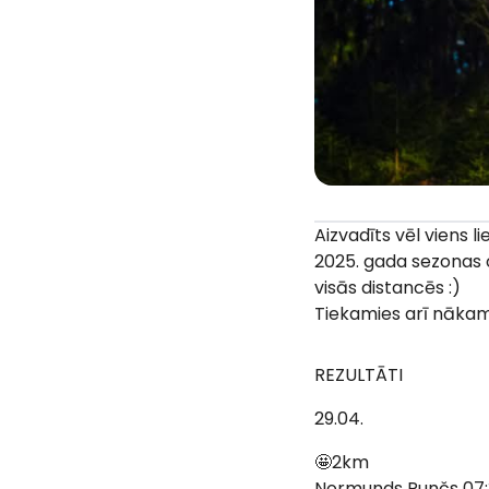
Aizvadīts vēl viens li
2025. gada sezonas ot
visās distancēs :)
Tiekamies arī nākam
REZULTĀTI
29.04.
🤩2km
Normunds Runčs 07: