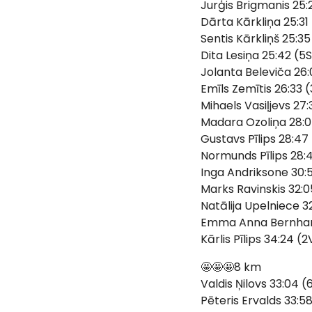
Jurģis Brigmanis 25:
Dārta Kārkliņa 25:31
Sentis Kārkliņš 25:35
Dita Lesiņa 25:42 (5
Jolanta Beleviča 26:
Emīls Zemītis 26:33 
Mihaels Vasiļjevs 27:
Madara Ozoliņa 28:0
Gustavs Pīlips 28:47 
Normunds Pīlips 28:
Inga Andriksone 30:
Marks Ravinskis 32:0
Natālija Upelniece 32
Emma Anna Bernhard
Kārlis Pīlips 34:24 (2
🤩🤩🤩8 km
Valdis Ņilovs 33:04 (
Pēteris Ervalds 33:5