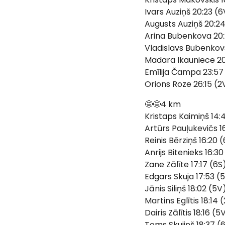
Ivars Auziņš 20:23 (6
Augusts Auziņš 20:24
Arina Bubenkova 20:
Vladislavs Bubenkov
Madara Ikauniece 20
Emīlija Čampa 23:57 
Orions Roze 26:15 (2
🤩🤩4 km
Kristaps Kaimiņš 14:
Artūrs Pauļukevičs 1
Reinis Bērziņš 16:20 
Anrijs Bitenieks 16:3
Zane Zālīte 17:17 (6S
Edgars Skuja 17:53 (
Jānis Siliņš 18:02 (5V
Martins Eglītis 18:14 
Dairis Zālītis 18:16 (5
Toms Skujiņš 18:37 (