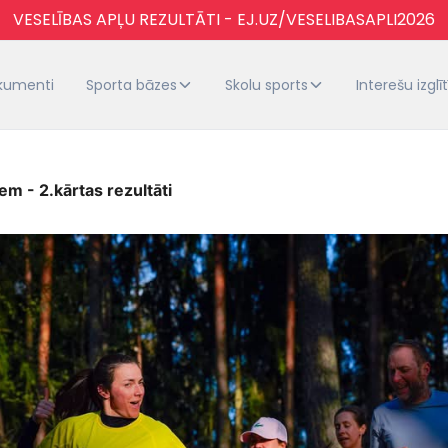
VESELĪBAS APĻU REZULTĀTI - EJ.UZ/VESELIBASAPLI2026
kumenti
Sporta bāzes
Skolu sports
Interešu izglī
em - 2.kārtas rezultāti