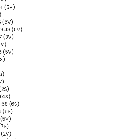
54 (5V)
)
6 (5V)
19:43 (5V)
7 (3V)
5V)
6 (5V)
6S)
)
6S)
V)
(2S)
 (4S)
:58 (6S)
4 (6S)
 (5V)
(7S)
 (2V)