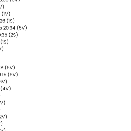
V)
 (1V)
26 (1S)
s 20:34 (5V)
:35 (2S)
(1S)
V)
48 (6V)
6:15 (6V)
(6V)
0 (4V)
)
5V)
)
(2V)
V)
6V)