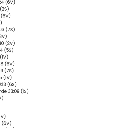
24 (6V)
 (2S)
 (6V)
S)
03 (7S)
(3V)
30 (2V)
4 (5S)
(1V)
48 (6V)
59 (7S)
5 (1V)
:13 (6S)
e 33:09 (1S)
V)
6V)
8 (6V)