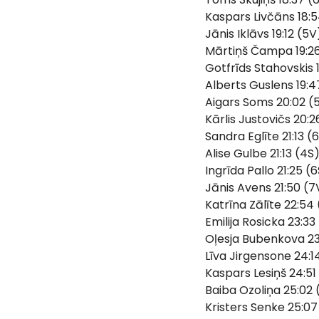
Kaspars Livčāns 18:
Jānis Iklāvs 19:12 (5V
Mārtiņš Čampa 19:2
Gotfrīds Stahovskis 
Alberts Guslens 19:4
Aigars Soms 20:02 (
Kārlis Justovičs 20:2
Sandra Eglīte 21:13 (
Alise Gulbe 21:13 (4S
Ingrīda Pallo 21:25 (
Jānis Avens 21:50 (7
Katrīna Zālīte 22:54 
Emilija Rosicka 23:33
Oļesja Bubenkova 23
Līva Jirgensone 24:1
Kaspars Lesiņš 24:51
Baiba Ozoliņa 25:02 
Kristers Senke 25:07