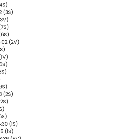
(4S)
2 (3S)
(3V)
(7S)
 (6S)
5:02 (2V)
2S)
(1V)
(6S)
3S)
)
(6S)
3 (2S)
(2S)
1S)
(6S)
30 (1S)
5 (1S)
8:36 (5V)