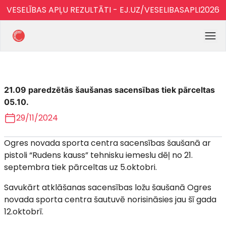
VESELĪBAS APĻU REZULTĀTI - EJ.UZ/VESELIBASAPLI2026
21.09 paredzētās šaušanas sacensības tiek pārceltas
05.10.
29/11/2024
Ogres novada sporta centra sacensības šaušanā ar
pistoli “Rudens kauss” tehnisku iemeslu dēļ no 21.
septembra tiek pārceltas uz 5.oktobri.
Savukārt atklāšanas sacensības ložu šaušanā Ogres
novada sporta centra šautuvē norisināsies jau šī gada
12.oktobrī.