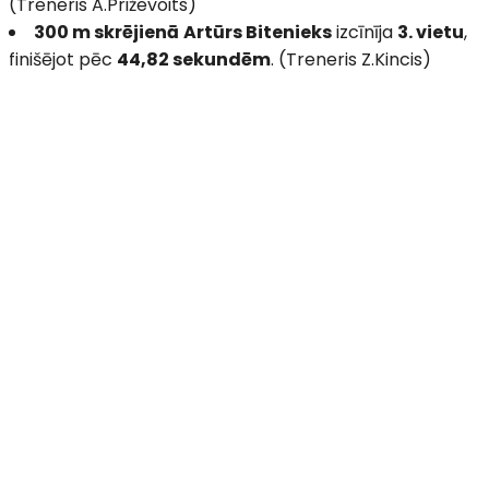
(Treneris A.Priževoits)
300 m skrējienā
Artūrs Bitenieks
izcīnīja
3. vietu
,
finišējot pēc
44,82 sekundēm
. (Treneris Z.Kincis)