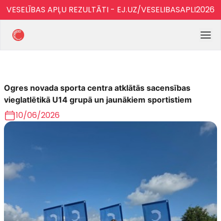
VESELĪBAS APĻU REZULTĀTI - EJ.UZ/VESELIBASAPLI2026
Ogres novada sporta centra atklātās sacensības
vieglatlētikā U14 grupā un jaunākiem sportistiem
10/06/2026