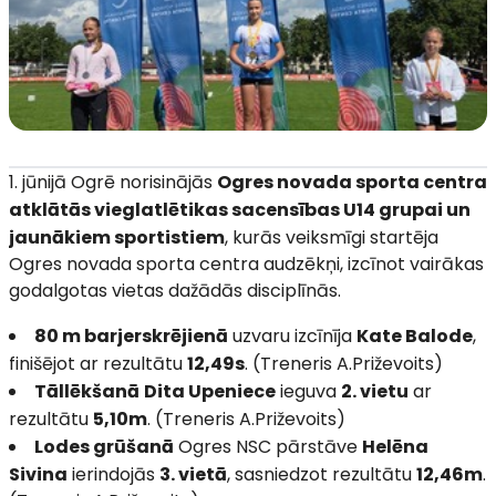
jūnijā Ogrē norisinājās
Ogres novada sporta centra
atklātās vieglatlētikas sacensības U14 grupai un
jaunākiem sportistiem
, kurās veiksmīgi startēja
Ogres novada sporta centra audzēkņi, izcīnot vairākas
godalgotas vietas dažādās disciplīnās.
80 m barjerskrējienā
uzvaru izcīnīja
Kate Balode
,
finišējot ar rezultātu
12,49s
. (Treneris A.Priževoits)
Tāllēkšanā
Dita Upeniece
ieguva
2. vietu
ar
rezultātu
5,10m
. (Treneris A.Priževoits)
Lodes grūšanā
Ogres NSC pārstāve
Helēna
Sivina
ierindojās
3. vietā
, sasniedzot rezultātu
12,46m
.