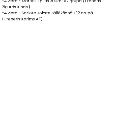
*4.vieta - Martins Eglītis 300m U12 grupā (Treneris
Zigurds Kincis)
*4.vieta - Šarlote Jokste tāllēkšanā U12 grupā
(Treneris Karims Alī)