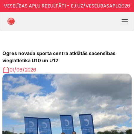
VESELĪBAS APĻU REZULTĀTI - EJ.UZ/VESELIBASAPLI2026
Ogres novada sporta centra atklātās sacensības
vieglatlētikā U10 un U12
01/06/2026