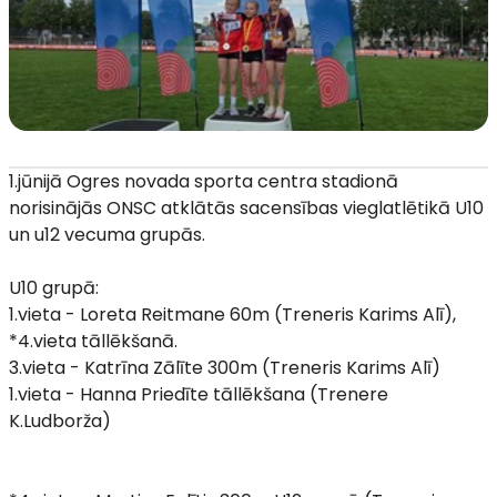
1.jūnijā Ogres novada sporta centra stadionā
norisinājās ONSC atklātās sacensības vieglatlētikā U10
un u12 vecuma grupās.
U10 grupā:
1.vieta - Loreta Reitmane 60m (Treneris Karims Alī),
*4.vieta tāllēkšanā.
3.vieta - Katrīna Zālīte 300m (Treneris Karims Alī)
1.vieta - Hanna Priedīte tāllēkšana (Trenere
K.Ludborža)